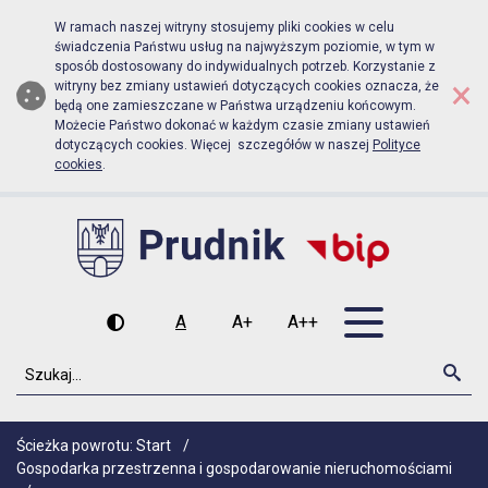
Biuletyn Informacji Publicznej Urz
Przejdź do menu głównego
Przejdź do głównej zawartości
W ramach naszej witryny stosujemy pliki cookies w celu
świadczenia Państwu usług na najwyższym poziomie, w tym w
sposób dostosowany do indywidualnych potrzeb. Korzystanie z
×
witryny bez zmiany ustawień dotyczących cookies oznacza, że
będą one zamieszczane w Państwa urządzeniu końcowym.
Możecie Państwo dokonać w każdym czasie zmiany ustawień
dotyczących cookies. Więcej szczegółów w naszej
Polityce
cookies
.
Otwórz men
A
A+
A++
Wysoki kontrast
Czcionka domyślna
Czcionka średnia
Czcionka duża
Szukaj
Szu
Ścieżka powrotu:
Start
/
Gospodarka przestrzenna i gospodarowanie nieruchomościami