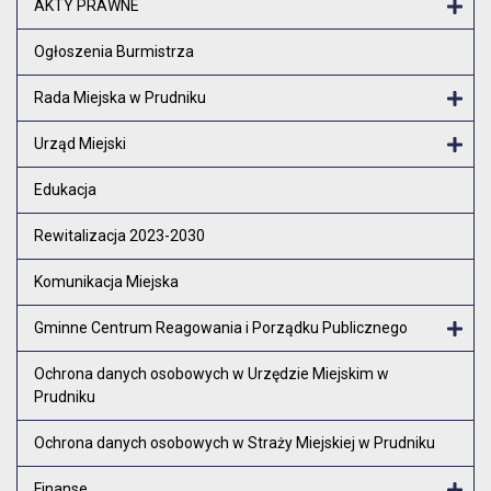
AKTY PRAWNE
Otw
Ogłoszenia Burmistrza
Rada Miejska w Prudniku
Otw
Urząd Miejski
Otw
Edukacja
Rewitalizacja 2023-2030
Komunikacja Miejska
Gminne Centrum Reagowania i Porządku Publicznego
Otw
Ochrona danych osobowych w Urzędzie Miejskim w
Prudniku
Ochrona danych osobowych w Straży Miejskiej w Prudniku
Finanse