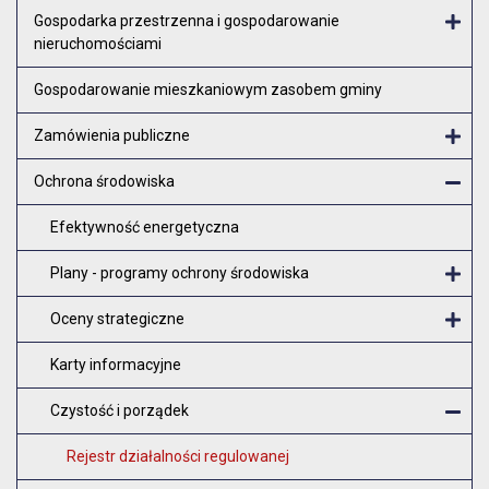
Otw
Gospodarka przestrzenna i gospodarowanie
nieruchomościami
Otw
Gospodarowanie mieszkaniowym zasobem gminy
Zamówienia publiczne
Otw
Ochrona środowiska
Zam
Efektywność energetyczna
Plany - programy ochrony środowiska
O
Oceny strategiczne
O
Karty informacyjne
Czystość i porządek
Z
Rejestr działalności regulowanej