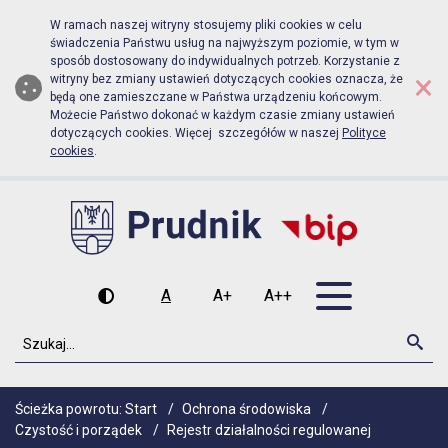
Biuletyn Informacji Publicznej Urzą
Przejdź do menu głównego
Przejdź do głównej zawartości
W ramach naszej witryny stosujemy pliki cookies w celu
świadczenia Państwu usług na najwyższym poziomie, w tym w
sposób dostosowany do indywidualnych potrzeb. Korzystanie z
×
witryny bez zmiany ustawień dotyczących cookies oznacza, że
będą one zamieszczane w Państwa urządzeniu końcowym.
Możecie Państwo dokonać w każdym czasie zmiany ustawień
dotyczących cookies. Więcej szczegółów w naszej
Polityce
cookies
.
Otwórz men
A
A+
A++
Wysoki kontrast
Czcionka domyślna
Czcionka średnia
Czcionka duża
Szukaj
Szu
Ścieżka powrotu:
Start
/
Ochrona środowiska
/
Czystość i porządek
/
Rejestr działalności regulowanej