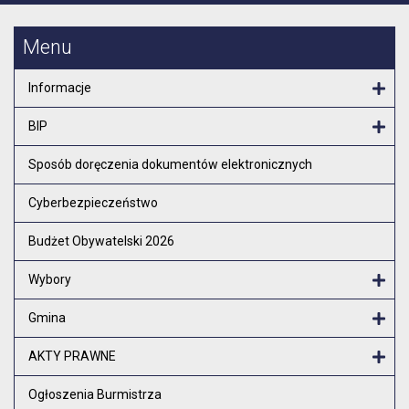
Menu
Informacje
Otw
BIP
Otw
Sposób doręczenia dokumentów elektronicznych
Cyberbezpieczeństwo
Budżet Obywatelski 2026
Wybory
Otw
Gmina
Otw
AKTY PRAWNE
Otw
Ogłoszenia Burmistrza