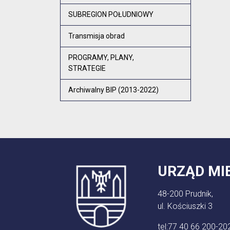
SUBREGION POŁUDNIOWY
Transmisja obrad
PROGRAMY, PLANY,
STRATEGIE
Archiwalny BIP (2013-2022)
URZĄD MI
48-200 Prudnik,
ul. Kościuszki 3
tel:
77 40 66 200-20