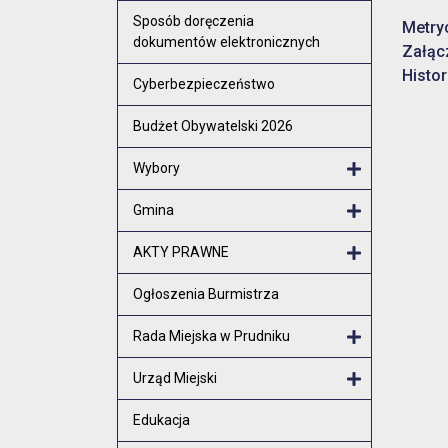
Otwórz menu
Sposób doręczenia
Metry
dokumentów elektronicznych
Załąc
Histor
Cyberbezpieczeństwo
Budżet Obywatelski 2026
Wybory
Otwórz menu
Gmina
Otwórz menu
AKTY PRAWNE
Otwórz menu
Ogłoszenia Burmistrza
Rada Miejska w Prudniku
Otwórz menu
Urząd Miejski
Otwórz menu
Edukacja