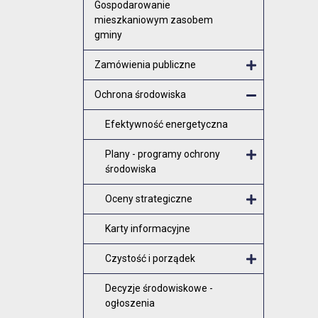
Gospodarowanie
mieszkaniowym zasobem
gminy
Zamówienia publiczne
Otwórz menu
Ochrona środowiska
Zamknij men
Efektywność energetyczna
Plany - programy ochrony
środowiska
Otwórz me
Oceny strategiczne
Otwórz me
Karty informacyjne
Czystość i porządek
Otwórz me
Decyzje środowiskowe -
ogłoszenia