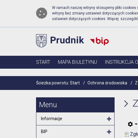
Biuletyn Informacji Publ
Przejdź do menu głównego
Przejdź do głównej zawartości
W ramach naszej witryny stosujemy pliki cookies
witryny bez zmiany ustawień dotyczących cooki
ustawień dotyczących cookies. Więcej szczegół
Menu główne
START
MAPA BIULETYNU
INSTRUKCJA 
Ścieżka powrotu:
Start
/
Ochrona środowiska
/
Z
Z
Menu
Informacje
Otwórz menu
BIP
Zgł