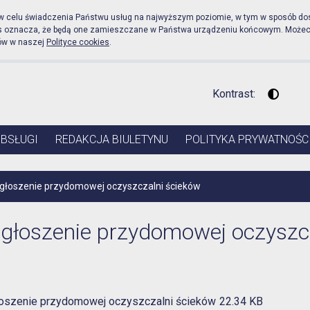
icznej Urząd Miejski w P
 w celu świadczenia Państwu usług na najwyższym poziomie, w tym w sposób do
es oznacza, że będą one zamieszczane w Państwa urządzeniu końcowym. Może
ów w naszej
Polityce cookies
.
Kontrast:
Wysoki 
OBSŁUGI
REDAKCJA BIULETYNU
POLITYKA PRYWATNOŚC
głoszenie przydomowej oczyszczalni ścieków
głoszenie przydomowej oczyszc
oszenie przydomowej oczyszczalni ścieków
22.34 KB