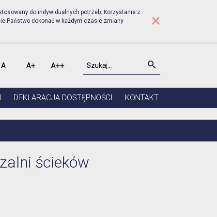
rudniku - Zgłoszenie prz
stosowany do indywidualnych potrzeb. Korzystanie z
×
cie Państwo dokonać w każdym czasie zmiany
Szukaj
Szukaj
A
A+
A++
kontrast
Czcionka domyślna
Czcionka średnia
Czcionka duża
I
DEKLARACJA DOSTĘPNOŚCI
KONTAKT
zalni ścieków