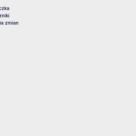
czka
zniki
ia zmian