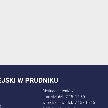
EJSKI W PRUDNIKU
Obsługa petentów
poniedziałek: 7.15 -16.30
wtorek - czwartek: 7.15 - 15.15
2