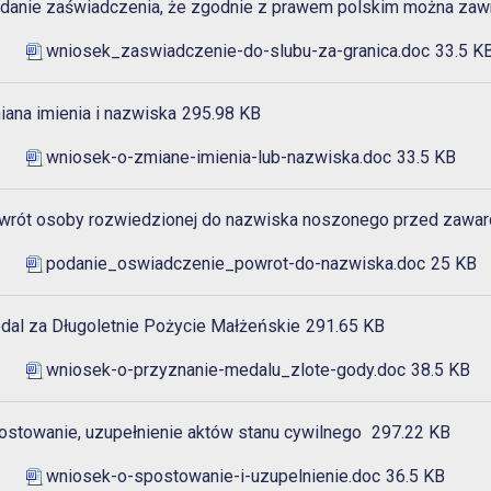
danie zaświadczenia, że zgodnie z prawem polskim można zaw
wniosek_zaswiadczenie-do-slubu-za-granica.doc
33.5 K
ana imienia i nazwiska
295.98 KB
wniosek-o-zmiane-imienia-lub-nazwiska.doc
33.5 KB
wrót osoby rozwiedzionej do nazwiska noszonego przed zawa
podanie_oswiadczenie_powrot-do-nazwiska.doc
25 KB
nu
dal za Długoletnie Pożycie Małżeńskie
291.65 KB
wniosek-o-przyznanie-medalu_zlote-gody.doc
38.5 KB
enu
ostowanie, uzupełnienie aktów stanu cywilnego
297.22 KB
wniosek-o-spostowanie-i-uzupelnienie.doc
36.5 KB