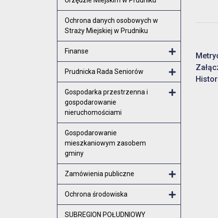
Ochrona danych osobowych w
Straży Miejskiej w Prudniku
Finanse
Metry
Załąc
Otwórz menu
Prudnicka Rada Seniorów
Histor
Otwórz menu
Gospodarka przestrzenna i
gospodarowanie
Otwórz menu
nieruchomościami
Gospodarowanie
mieszkaniowym zasobem
gminy
Zamówienia publiczne
Otwórz menu
Ochrona środowiska
Otwórz menu
SUBREGION POŁUDNIOWY