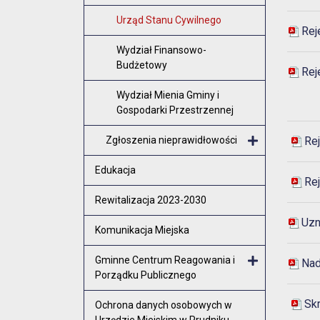
Urząd Stanu Cywilnego
Rej
Wydział Finansowo-
Budżetowy
Rej
Wydział Mienia Gminy i
Gospodarki Przestrzennej
Zgłoszenia nieprawidłowości
Re
Otwórz me
Edukacja
Rej
Rewitalizacja 2023-2030
Uzn
Komunikacja Miejska
Gminne Centrum Reagowania i
Nad
Porządku Publicznego
Otwórz menu
Skr
Ochrona danych osobowych w
Urzędzie Miejskim w Prudniku