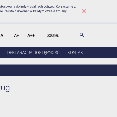
udniku - Urząd Stanu Cyw
stosowany do indywidualnych potrzeb. Korzystanie z
×
cie Państwo dokonać w każdym czasie zmiany
Szukaj
Szukaj
A
A+
A++
kontrast
Czcionka domyślna
Czcionka średnia
Czcionka duża
I
DEKLARACJA DOSTĘPNOŚCI
KONTAKT
ług