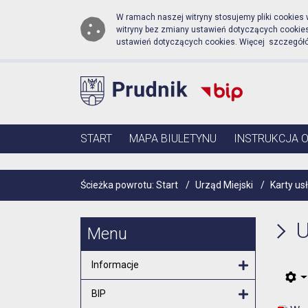
Biuletyn Informacji Publ
Przejdź do menu głównego
Przejdź do głównej zawartości
W ramach naszej witryny stosujemy pliki cookies
witryny bez zmiany ustawień dotyczących cooki
ustawień dotyczących cookies. Więcej szczegół
Menu główne
START
MAPA BIULETYNU
INSTRUKCJA 
Ścieżka powrotu:
Start
/
Urząd Miejski
/
Karty us
U
Menu
Informacje
Otwórz menu
BIP