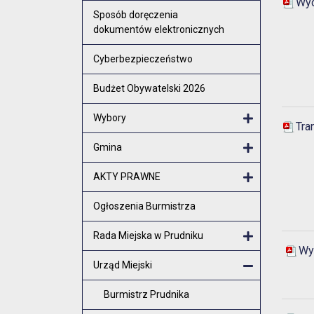
Wyd
Otwórz menu
Sposób doręczenia
dokumentów elektronicznych
Cyberbezpieczeństwo
Budżet Obywatelski 2026
Wybory
Tra
Otwórz menu
Gmina
Otwórz menu
AKTY PRAWNE
Otwórz menu
Ogłoszenia Burmistrza
Rada Miejska w Prudniku
Wy
Otwórz menu
Urząd Miejski
Zamknij men
Burmistrz Prudnika