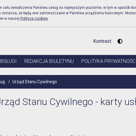
icznej Urząd Miejski w Pr
 w celu świadczenia Państwu usług na najwyższym poziomie, w tym w sposób do
es oznacza, że będą one zamieszczane w Państwa urządzeniu końcowym. Może
ów w naszej
Polityce cookies
.
Kontrast:
Wysoki 
OBSŁUGI
REDAKCJA BIULETYNU
POLITYKA PRYWATNOŚC
ług
/
Urząd Stanu Cywilnego
rząd Stanu Cywilnego - karty us