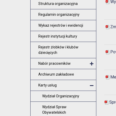
Wy
Struktura organizacyjna
Regulamin organizacyjny
Wykaz rejestrów i ewidencji
Zmi
Rejestr instytucji kultury
Rejestr żłobków i klubów
Po
dziecięcych
Nabór pracowników
Otwórz me
Archiwum zakładowe
Me
Karty usług
Zamknij m
Wydział Organizacyjny
Spr
Wydział Spraw
Obywatelskich