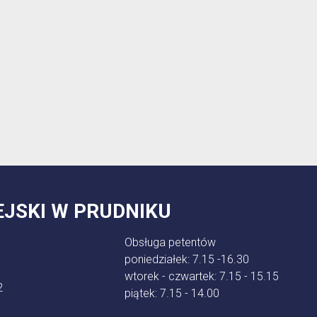
EJSKI W PRUDNIKU
Obsługa petentów
poniedziałek: 7.15 -16.30
wtorek - czwartek: 7.15 - 15.15
2
piątek: 7.15 - 14.00