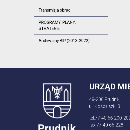
Transmisja obrad
PROGRAMY, PLANY,
STRATEGIE
Archiwalny BIP (2013-2022)
URZĄD MI
48-200 Prudnik,
ul. Kościuszki 3
tel:
77 40 66 200-20
fax:
77 40 66 228