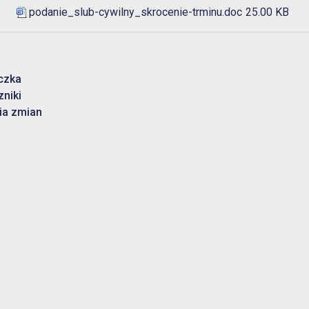
podanie_slub-cywilny_skrocenie-trminu.doc
25.00 KB
czka
zniki
ia zmian