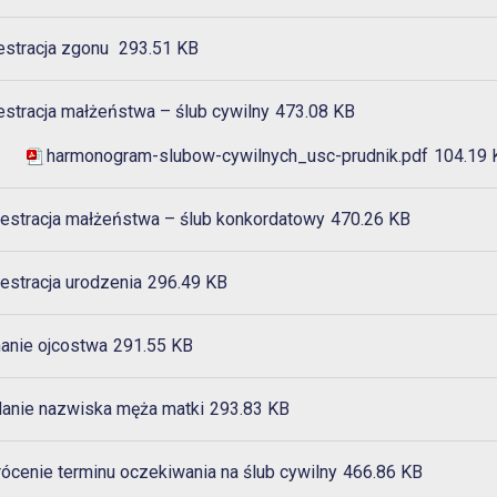
estracja zgonu
293.51 KB
estracja małżeństwa – ślub cywilny
473.08 KB
harmonogram-slubow-cywilnych_usc-prudnik.pdf
104.19 
jestracja małżeństwa – ślub konkordatowy
470.26 KB
nu
estracja urodzenia
296.49 KB
anie ojcostwa
291.55 KB
anie nazwiska męża matki
293.83 KB
ócenie terminu oczekiwania na ślub cywilny
466.86 KB