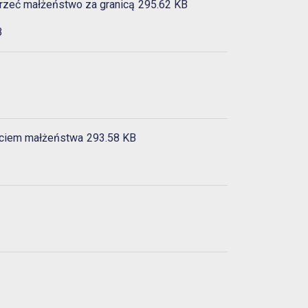
rzeć małżeństwo za granicą
295.62 KB
B
rciem małżeństwa
293.58 KB