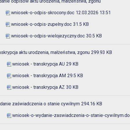
anie odpisów aktu urodzenia, małżeństwa, zgonu
wniosek-o-odpis-skrocony.doc
12.03.2026 13:51
wniosek-o-odpis-zupelny.doc
31.5 KB
wniosek-o-odpis-wielojezyczny.doc
30.5 KB
nskrypcja aktu urodzenia, małżeństwa, zgonu
299.93 KB
wniosek - transkrypcja AU
29 KB
wniosek - transkrypcja AM
29.5 KB
wniosek - transkrypcja AZ
30 KB
danie zaświadczenia o stanie cywilnym
294.16 KB
wniosek-o-wydanie-zaswiadczenia-o-stanie-cywilnym.do
u