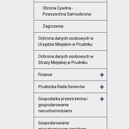
Obrona Cywilna -
Powszechna Samoobrona
Zagrożenia
Ochrona danych osobowych w
Urzędzie Miejskim w Prudniku
Ochrona danych osobowych w
Straży Miejskiej w Prudniku
Finanse
Otwórz menu
Prudnicka Rada Seniorów
Otwórz menu
Gospodarka przestrzenna i
gospodarowanie
Otwórz menu
nieruchomościami
Gospodarowanie
mieszkaniowym zasobem