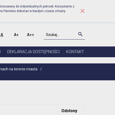
rudniku - Planowane zgro
stosowany do indywidualnych potrzeb. Korzystanie z
×
cie Państwo dokonać w każdym czasie zmiany
Szukaj
Szukaj
A
A+
A++
kontrast
Czcionka domyślna
Czcionka średnia
Czcionka duża
I
DEKLARACJA DOSTĘPNOŚCI
KONTAKT
iach na terenie miasta
/
Odsłony