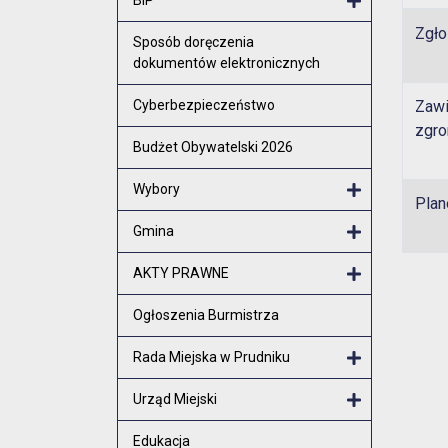
Zgło
Otwórz menu
Sposób doręczenia
dokumentów elektronicznych
Cyberbezpieczeństwo
Zawi
zgr
Budżet Obywatelski 2026
Wybory
Plan
Otwórz menu
Gmina
Otwórz menu
AKTY PRAWNE
Otwórz menu
Ogłoszenia Burmistrza
Rada Miejska w Prudniku
Otwórz menu
Urząd Miejski
Otwórz menu
Edukacja