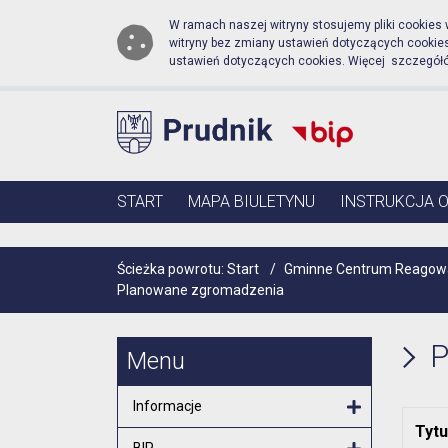
Biuletyn Informacji Publ
Przejdź do menu głównego
Przejdź do głównej zawartości
W ramach naszej witryny stosujemy pliki cookies
witryny bez zmiany ustawień dotyczących cooki
ustawień dotyczących cookies. Więcej szczegół
Menu główne
START
MAPA BIULETYNU
INSTRUKCJA 
Ścieżka powrotu:
Start
/
Gminne Centrum Reagowan
Planowane zgromadzenia
P
Menu
Informacje
Tytu
Otwórz menu
BIP