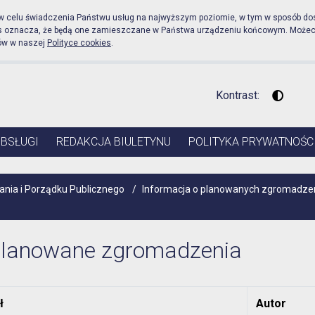
icznej Urząd Miejski w P
 w celu świadczenia Państwu usług na najwyższym poziomie, w tym w sposób do
es oznacza, że będą one zamieszczane w Państwa urządzeniu końcowym. Może
ów w naszej
Polityce cookies
.
Kontrast:
Wysoki 
OBSŁUGI
REDAKCJA BIULETYNU
POLITYKA PRYWATNOŚC
ia i Porządku Publicznego
/
Informacja o planowanych zgromadzen
lanowane zgromadzenia
ł
Autor