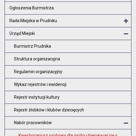
Otw
Ogłoszenia Burmistrza
Rada Miejska w Prudniku
Otw
Urząd Miejski
Zam
Burmistrz Prudnika
Struktura organizacyjna
Regulamin organizacyjny
Wykaz rejestrów i ewidencji
Rejestr instytucji kultury
Rejestr żłobków i klubów dziecięcych
Nabór pracowników
Z
Kwestionariusz osobowy dla osoby ubiegającej się o