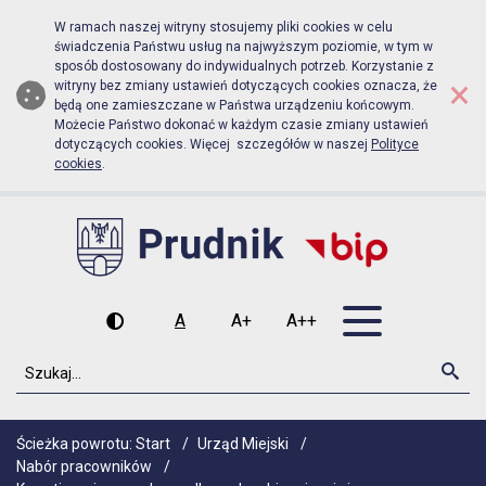
Biuletyn Informacji Publicznej Urz
Przejdź do menu głównego
Przejdź do głównej zawartości
W ramach naszej witryny stosujemy pliki cookies w celu
świadczenia Państwu usług na najwyższym poziomie, w tym w
sposób dostosowany do indywidualnych potrzeb. Korzystanie z
×
witryny bez zmiany ustawień dotyczących cookies oznacza, że
będą one zamieszczane w Państwa urządzeniu końcowym.
Możecie Państwo dokonać w każdym czasie zmiany ustawień
dotyczących cookies. Więcej szczegółów w naszej
Polityce
cookies
.
Otwórz men
A
A+
A++
Wysoki kontrast
Czcionka domyślna
Czcionka średnia
Czcionka duża
Szukaj
Szu
Ścieżka powrotu:
Start
/
Urząd Miejski
/
Nabór pracowników
/