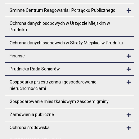
Gminne Centrum Reagowania i Porządku Publicznego
Otw
Ochrona danych osobowych w Urzędzie Miejskim w
Prudniku
Ochrona danych osobowych w Straży Miejskiej w Prudniku
Finanse
Otw
Prudnicka Rada Seniorów
Otw
Gospodarka przestrzenna i gospodarowanie
nieruchomościami
Otw
Gospodarowanie mieszkaniowym zasobem gminy
Zamówienia publiczne
Otw
Ochrona środowiska
Otw