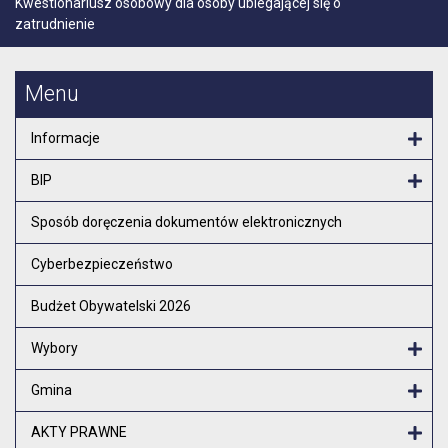
Kwestionariusz osobowy dla osoby ubiegającej się o
zatrudnienie
Menu
Informacje
Otw
BIP
Otw
Sposób doręczenia dokumentów elektronicznych
Cyberbezpieczeństwo
Budżet Obywatelski 2026
Wybory
Otw
Gmina
Otw
AKTY PRAWNE