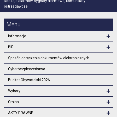
Rodzaje alarmów, sygnały alarmowe, komunikaty
ostrzegawcze
Menu
Informacje
Otw
BIP
Otw
Sposób doręczenia dokumentów elektronicznych
Cyberbezpieczeństwo
Budżet Obywatelski 2026
Wybory
Otw
Gmina
Otw
AKTY PRAWNE