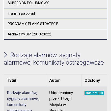
Otw
SUBREGION POŁUDNIOWY
Transmisja obrad
PROGRAMY, PLANY, STRATEGIE
Archiwalny BIP (2013-2022)
Rodzaje alarmów, sygnały
alarmowe, komunikaty ostrzegawcze
Tytuł
Autor
Odsłony
Rodzaje alarmów,
Udostępniony
Odsłon: 833
sygnały alarmowe,
przez: Urząd
komunikaty
Miejski w
ostrzegawcze
Prudniku