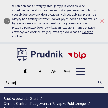
Biuletyn Informacji Publicznej Ur
Przejdź do menu głównego
Przejdź do głównej zawartości
W ramach naszej witryny stosujemy pliki cookies w celu
świadczenia Państwu usług na najwyższym poziomie, w tym w
sposób dostosowany do indywidualnych potrzeb. Korzystanie z
×
witryny bez zmiany ustawień dotyczących cookies oznacza, że
będą one zamieszczane w Państwa urządzeniu końcowym.
Możecie Państwo dokonać w każdym czasie zmiany ustawień
dotyczących cookies. Więcej szczegółów w naszej
Polityce
cookies
.
Otwórz men
A
A+
A++
Wysoki kontrast
Czcionka domyślna
Czcionka średnia
Czcionka duża
Szukaj
Szu
Ścieżka powrotu:
Start
/
Gminne Centrum Reagowania i Porządku Publicznego
/