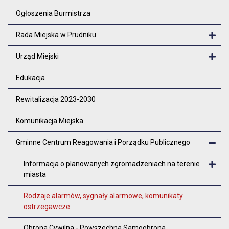
Otw
Ogłoszenia Burmistrza
Rada Miejska w Prudniku
Otw
Urząd Miejski
Otw
Edukacja
Rewitalizacja 2023-2030
Komunikacja Miejska
Gminne Centrum Reagowania i Porządku Publicznego
Zam
Informacja o planowanych zgromadzeniach na terenie
miasta
O
Rodzaje alarmów, sygnały alarmowe, komunikaty
ostrzegawcze
Obrona Cywilna - Powszechna Samoobrona