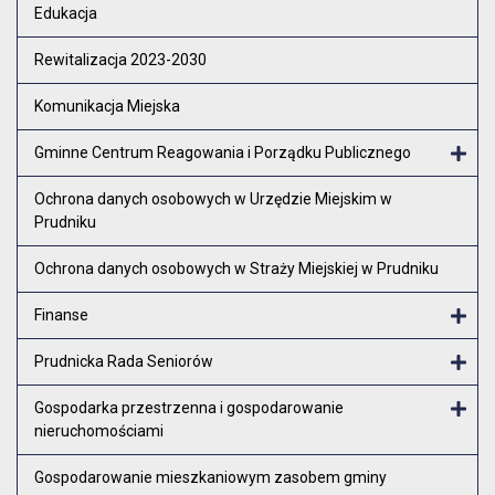
Otw
Edukacja
Rewitalizacja 2023-2030
Komunikacja Miejska
Gminne Centrum Reagowania i Porządku Publicznego
Otw
Ochrona danych osobowych w Urzędzie Miejskim w
Prudniku
Ochrona danych osobowych w Straży Miejskiej w Prudniku
Finanse
Otw
Prudnicka Rada Seniorów
Otw
Gospodarka przestrzenna i gospodarowanie
nieruchomościami
Otw
Gospodarowanie mieszkaniowym zasobem gminy