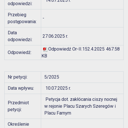
14.07.2025 r.
odpowiedzi:
Przebieg
-
postępowania:
Data
27.06.2025 r.
odpowiedzi:
Odpowiedź Or-II.152.4.2025
467.58
Odpowiedź:
KB
Nr petycji:
5/2025
Data wpływu:
10.07.2025 r.
Petycja dot. zakłócania ciszy nocnej
Przedmiot
w rejonie Placu Szarych Szeregów i
petycji:
Placu Farnym
Określenie