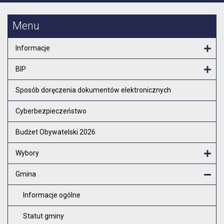
Menu
Informacje
Otw
BIP
Otw
Sposób doręczenia dokumentów elektronicznych
Cyberbezpieczeństwo
Budżet Obywatelski 2026
Wybory
Otw
Gmina
Zam
Informacje ogólne
Statut gminy