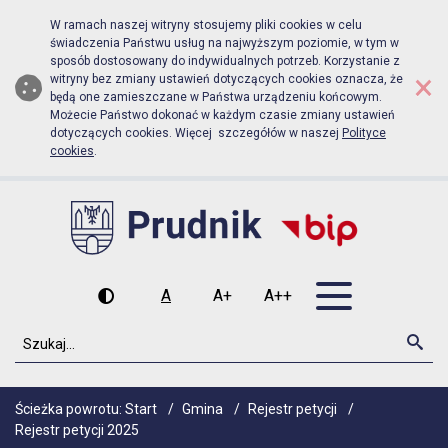
Biuletyn Informacji Publicznej Urzą
Przejdź do menu głównego
Przejdź do głównej zawartości
W ramach naszej witryny stosujemy pliki cookies w celu
świadczenia Państwu usług na najwyższym poziomie, w tym w
sposób dostosowany do indywidualnych potrzeb. Korzystanie z
×
witryny bez zmiany ustawień dotyczących cookies oznacza, że
będą one zamieszczane w Państwa urządzeniu końcowym.
Możecie Państwo dokonać w każdym czasie zmiany ustawień
dotyczących cookies. Więcej szczegółów w naszej
Polityce
cookies
.
Otwórz men
A
A+
A++
Wysoki kontrast
Czcionka domyślna
Czcionka średnia
Czcionka duża
Szukaj
Szu
Ścieżka powrotu:
Start
/
Gmina
/
Rejestr petycji
/
Rejestr petycji 2025