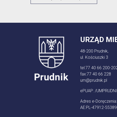
URZĄD MI
48-200 Prudnik,
ul. Kościuszki 3
tel:
77 40 66 200-20
fax:
77 40 66 228
um@prudnik.pl
ePUAP: /UMPRUDNI
Adres e-Doręczenia:
AE:PL-47912-5538