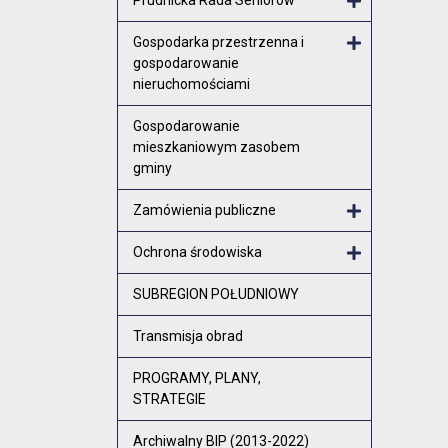
Otwórz menu
Gospodarka przestrzenna i
gospodarowanie
Otwórz menu
nieruchomościami
Gospodarowanie
mieszkaniowym zasobem
gminy
Zamówienia publiczne
Otwórz menu
Ochrona środowiska
Otwórz menu
SUBREGION POŁUDNIOWY
Transmisja obrad
PROGRAMY, PLANY,
STRATEGIE
Archiwalny BIP (2013-2022)