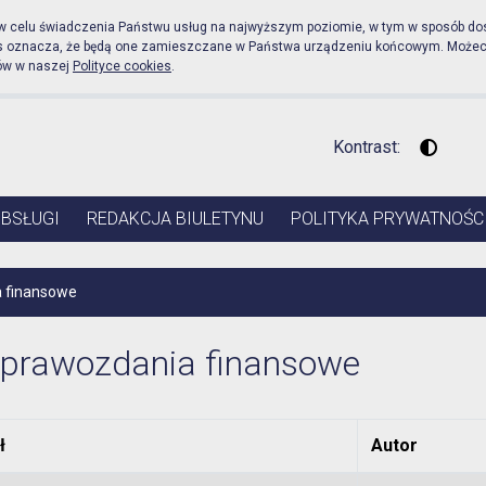
icznej Urząd Miejski w P
 w celu świadczenia Państwu usług na najwyższym poziomie, w tym w sposób do
es oznacza, że będą one zamieszczane w Państwa urządzeniu końcowym. Może
ów w naszej
Polityce cookies
.
Kontrast:
Wysoki 
OBSŁUGI
REDAKCJA BIULETYNU
POLITYKA PRYWATNOŚC
 finansowe
prawozdania finansowe
ł
Autor