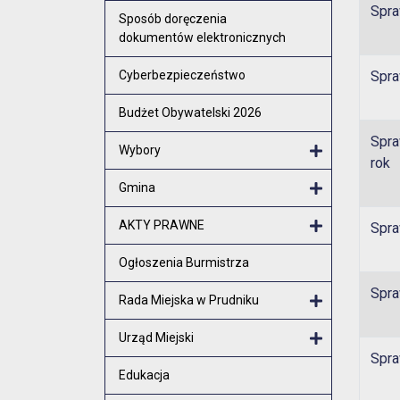
Spra
Otwórz menu
Sposób doręczenia
dokumentów elektronicznych
Cyberbezpieczeństwo
Spra
Budżet Obywatelski 2026
Spra
Wybory
rok
Otwórz menu
Gmina
Otwórz menu
AKTY PRAWNE
Spra
Otwórz menu
Ogłoszenia Burmistrza
Spra
Rada Miejska w Prudniku
Otwórz menu
Urząd Miejski
Spra
Otwórz menu
Edukacja