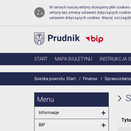
Biuletyn Informacji Publ
Przejdź do menu głównego
Przejdź do głównej zawartości
W ramach naszej witryny stosujemy pliki cookies
witryny bez zmiany ustawień dotyczących cooki
ustawień dotyczących cookies. Więcej szczegół
Menu główne
START
MAPA BIULETYNU
INSTRUKCJA 
Ścieżka powrotu:
Start
/
Finanse
/
Sprawozdania
S
Menu
Informacje
Tytu
Otwórz menu
BIP