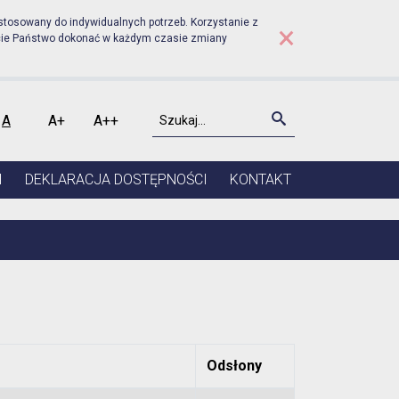
rudniku - Sprawozdania fi
stosowany do indywidualnych potrzeb. Korzystanie z
×
cie Państwo dokonać w każdym czasie zmiany
Szukaj
Szukaj
A
A+
A++
kontrast
Czcionka domyślna
Czcionka średnia
Czcionka duża
I
DEKLARACJA DOSTĘPNOŚCI
KONTAKT
Odsłony