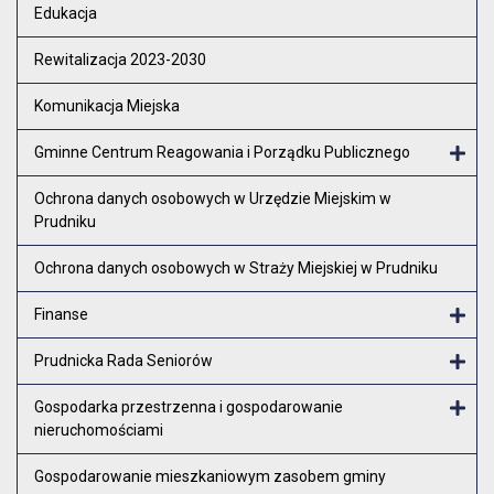
Otw
Edukacja
Rewitalizacja 2023-2030
Komunikacja Miejska
Gminne Centrum Reagowania i Porządku Publicznego
Otw
Ochrona danych osobowych w Urzędzie Miejskim w
Prudniku
Ochrona danych osobowych w Straży Miejskiej w Prudniku
Finanse
Otw
Prudnicka Rada Seniorów
Otw
Gospodarka przestrzenna i gospodarowanie
nieruchomościami
Otw
Gospodarowanie mieszkaniowym zasobem gminy