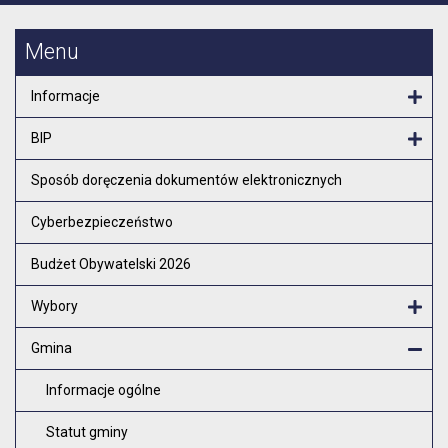
Menu
Informacje
Otw
BIP
Otw
Sposób doręczenia dokumentów elektronicznych
Cyberbezpieczeństwo
Budżet Obywatelski 2026
Wybory
Otw
Gmina
Zam
Informacje ogólne
Statut gminy