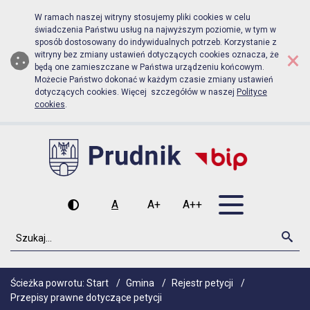
Biuletyn Informacji Publicznej Urz
Przejdź do menu głównego
Przejdź do głównej zawartości
W ramach naszej witryny stosujemy pliki cookies w celu
świadczenia Państwu usług na najwyższym poziomie, w tym w
sposób dostosowany do indywidualnych potrzeb. Korzystanie z
×
witryny bez zmiany ustawień dotyczących cookies oznacza, że
będą one zamieszczane w Państwa urządzeniu końcowym.
Możecie Państwo dokonać w każdym czasie zmiany ustawień
dotyczących cookies. Więcej szczegółów w naszej
Polityce
cookies
.
Otwórz men
A
A+
A++
Wysoki kontrast
Czcionka domyślna
Czcionka średnia
Czcionka duża
Szukaj
Szu
Ścieżka powrotu:
Start
/
Gmina
/
Rejestr petycji
/
Przepisy prawne dotyczące petycji