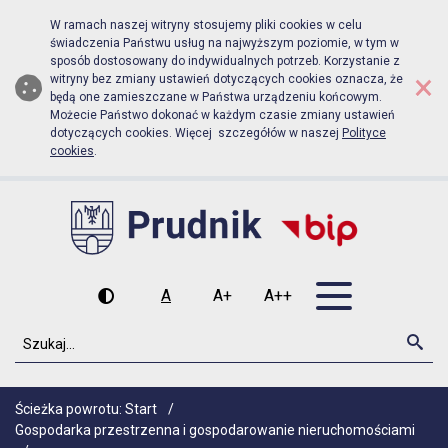
Biuletyn Informacji Publicznej Urz
Przejdź do menu głównego
Przejdź do głównej zawartości
W ramach naszej witryny stosujemy pliki cookies w celu
świadczenia Państwu usług na najwyższym poziomie, w tym w
sposób dostosowany do indywidualnych potrzeb. Korzystanie z
×
witryny bez zmiany ustawień dotyczących cookies oznacza, że
będą one zamieszczane w Państwa urządzeniu końcowym.
Możecie Państwo dokonać w każdym czasie zmiany ustawień
dotyczących cookies. Więcej szczegółów w naszej
Polityce
cookies
.
Otwórz men
A
A+
A++
Wysoki kontrast
Czcionka domyślna
Czcionka średnia
Czcionka duża
Szukaj
Szu
Ścieżka powrotu:
Start
/
Gospodarka przestrzenna i gospodarowanie nieruchomościami