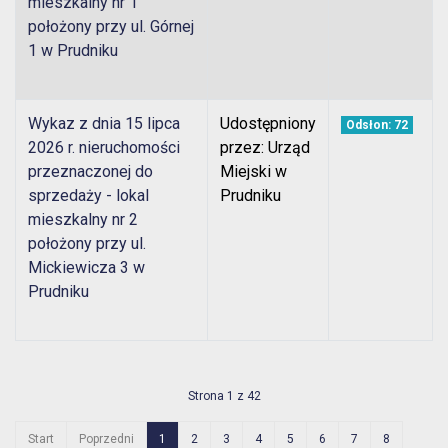
mieszkalny nr 1
położony przy ul. Górnej
1 w Prudniku
Wykaz z dnia 15 lipca
Udostępniony
Odsłon: 72
2026 r. nieruchomości
przez: Urząd
przeznaczonej do
Miejski w
sprzedaży - lokal
Prudniku
mieszkalny nr 2
położony przy ul.
Mickiewicza 3 w
Prudniku
Strona 1 z 42
Start
Poprzedni
1
2
3
4
5
6
7
8