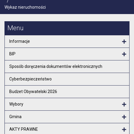
/
Wykaz nieruchomości
Menu
Informacje
Otw
BIP
Otw
Sposób doręczenia dokumentów elektronicznych
Cyberbezpieczeństwo
Budżet Obywatelski 2026
Wybory
Otw
Gmina
Otw
AKTY PRAWNE