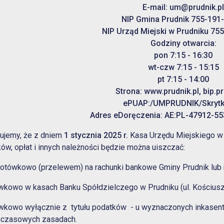
E-mail:
um@prudnik.pl
NIP Gmina Prudnik 755-191
NIP Urząd Miejski w Prudniku 75
Godziny otwarcia:
pon 7:15 - 16:30
wt-czw 7:15 - 15:15
pt 7:15 - 14:00
Strona: www.prudnik.pl, bip.pr
ePUAP:/UMPRUDNIK/Skryt
Adres eDoręczenia: AE:PL-47912-5
ujemy, że z dniem
1 stycznia 2025 r.
Kasa Urzędu Miejskiego w
ów, opłat i innych należności będzie można uiszczać:
otówkowo (przelewem) na rachunki bankowe Gminy Prudnik lub 
wkowo w kasach Banku Spółdzielczego w Prudniku (ul. Kościuszk
wkowo wyłącznie z tytułu podatków - u wyznaczonych inkasent
hczasowych zasadach.