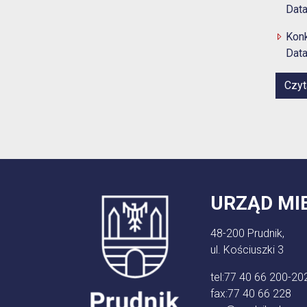
Data
Kon
Data
Czyt
URZĄD MI
48-200 Prudnik,
ul. Kościuszki 3
tel:
77 40 66 200-20
fax:
77 40 66 228