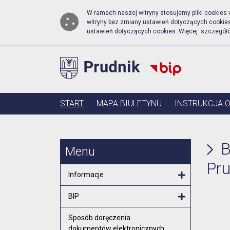
Biuletyn Informacji Publi
Przejdź do menu głównego
Przejdź do głównej zawartości
W ramach naszej witryny stosujemy pliki cookies
witryny bez zmiany ustawień dotyczących cooki
ustawień dotyczących cookies. Więcej szczegół
Menu główne
START
MAPA BIULETYNU
INSTRUKCJA 
B
Menu
Pru
Informacje
Otwórz menu
BIP
Otwórz menu
Sposób doręczenia
dokumentów elektronicznych