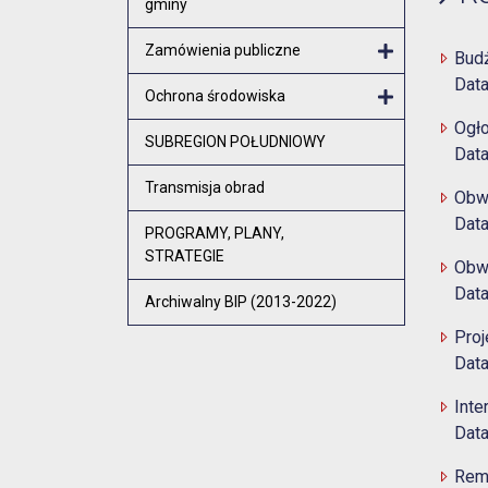
gminy
Zamówienia publiczne
Bud
Data
Otwórz menu
Ochrona środowiska
Ogło
Otwórz menu
SUBREGION POŁUDNIOWY
Data
Transmisja obrad
Obw
Data
PROGRAMY, PLANY,
STRATEGIE
Obwi
Data
Archiwalny BIP (2013-2022)
Proj
Data
Inte
Data
Rem