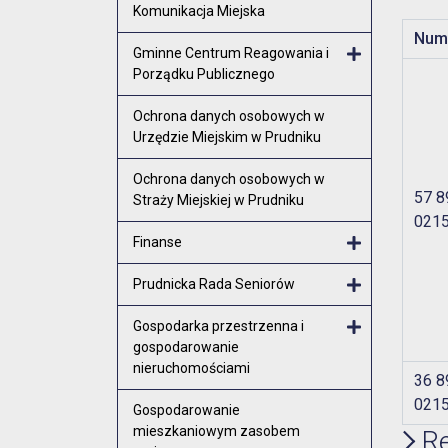
Komunikacja Miejska
Num
Gminne Centrum Reagowania i
Porządku Publicznego
Otwórz menu
Ochrona danych osobowych w
Urzędzie Miejskim w Prudniku
Ochrona danych osobowych w
57 8
Straży Miejskiej w Prudniku
0215
Finanse
Otwórz menu
Prudnicka Rada Seniorów
Otwórz menu
Gospodarka przestrzenna i
gospodarowanie
Otwórz menu
nieruchomościami
36 8
0215
Gospodarowanie
mieszkaniowym zasobem
Re