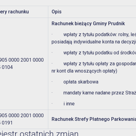
ery rachunku
Opis
Rachunek bieżący Gminy Prudnik
· wpłaty z tytułu podatków: rolny, le
posiadają indywidualne konta na decyzji
· wpłaty z tytułu podatku od środkó
905 0000 2001 0000
· wpłaty z tytułu opłaty za gospoda
 0104
nr kont dla wnoszących opłaty)
· opłata skarbowa
· mandaty karne nadane przez Straż
· i inne
905 0000 2001 0000
Rachunek Strefy Płatnego Parkowani
 0191
jestr ostatnich zmian