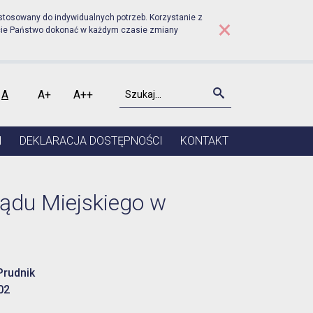
dniku - Start
stosowany do indywidualnych potrzeb. Korzystanie z
×
cie Państwo dokonać w każdym czasie zmiany
Szukaj
Szukaj
A
A+
A++
kontrast
Czcionka domyślna
Czcionka średnia
Czcionka duża
I
DEKLARACJA DOSTĘPNOŚCI
KONTAKT
ządu Miejskiego w
Prudnik
02