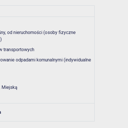
śny, od nieruchomości (osoby fizyczne
)
w transportowych
rowanie odpadami komunalnymi (indywidualne
 Miejską
a