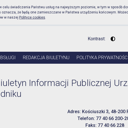
cznej Urząd Miejski w Pru
 w celu świadczenia Państwu usług na najwyższym poziomie, w tym w sposób do
es oznacza, że będą one zamieszczane w Państwa urządzeniu końcowym. Może
ów w naszej
Polityce cookies
.
Kontrast:
Wysoki 
OBSŁUGI
REDAKCJA BIULETYNU
POLITYKA PRYWATNOŚC
iuletyn Informacji Publicznej Ur
dniku
Adres: Kościuszki 3, 48-200 
Telefon: 77 40 66 200-2
Faks: 77 40 66 228