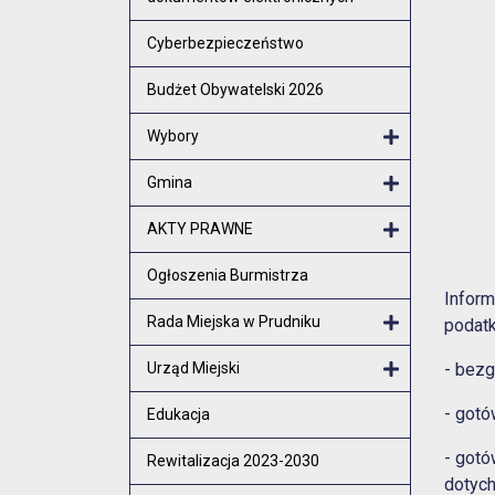
Cyberbezpieczeństwo
Budżet Obywatelski 2026
Wybory
Otwórz menu
Gmina
Otwórz menu
AKTY PRAWNE
Otwórz menu
Ogłoszenia Burmistrza
Inform
Rada Miejska w Prudniku
podatk
Otwórz menu
Urząd Miejski
- bezg
Otwórz menu
- gotó
Edukacja
- gotó
Rewitalizacja 2023-2030
dotyc