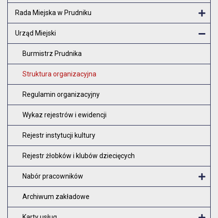
Rada Miejska w Prudniku
Otw
Urząd Miejski
Zam
Burmistrz Prudnika
Struktura organizacyjna
Regulamin organizacyjny
Wykaz rejestrów i ewidencji
Rejestr instytucji kultury
Rejestr żłobków i klubów dziecięcych
Nabór pracowników
O
Archiwum zakładowe
Karty usług