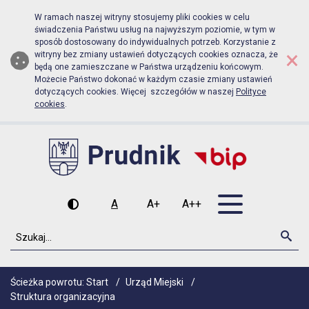
Biuletyn Informacji Publicznej Urzą
Przejdź do menu głównego
Przejdź do głównej zawartości
W ramach naszej witryny stosujemy pliki cookies w celu
świadczenia Państwu usług na najwyższym poziomie, w tym w
sposób dostosowany do indywidualnych potrzeb. Korzystanie z
×
witryny bez zmiany ustawień dotyczących cookies oznacza, że
będą one zamieszczane w Państwa urządzeniu końcowym.
Możecie Państwo dokonać w każdym czasie zmiany ustawień
dotyczących cookies. Więcej szczegółów w naszej
Polityce
cookies
.
Otwórz men
A
A+
A++
Wysoki kontrast
Czcionka domyślna
Czcionka średnia
Czcionka duża
Szukaj
Szu
Ścieżka powrotu:
Start
/
Urząd Miejski
/
Struktura organizacyjna