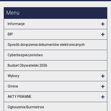
Menu
Informacje
Otw
BIP
Otw
Sposób doręczenia dokumentów elektronicznych
Cyberbezpieczeństwo
Budżet Obywatelski 2026
Wybory
Otw
Gmina
Otw
AKTY PRAWNE
Otw
Ogłoszenia Burmistrza