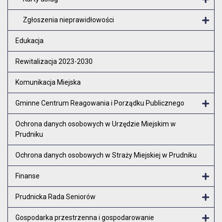
O
Zgłoszenia nieprawidłowości
O
Edukacja
Rewitalizacja 2023-2030
Komunikacja Miejska
Gminne Centrum Reagowania i Porządku Publicznego
Otw
Ochrona danych osobowych w Urzędzie Miejskim w
Prudniku
Ochrona danych osobowych w Straży Miejskiej w Prudniku
Finanse
Otw
Prudnicka Rada Seniorów
Otw
Gospodarka przestrzenna i gospodarowanie