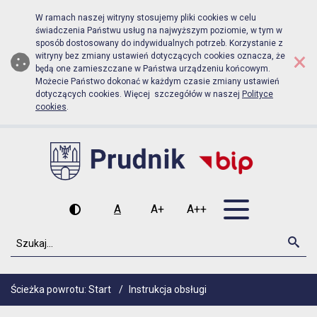
Biuletyn Informacji Publicznej Urzą
Przejdź do menu głównego
Przejdź do głównej zawartości
W ramach naszej witryny stosujemy pliki cookies w celu
świadczenia Państwu usług na najwyższym poziomie, w tym w
sposób dostosowany do indywidualnych potrzeb. Korzystanie z
×
witryny bez zmiany ustawień dotyczących cookies oznacza, że
będą one zamieszczane w Państwa urządzeniu końcowym.
Możecie Państwo dokonać w każdym czasie zmiany ustawień
dotyczących cookies. Więcej szczegółów w naszej
Polityce
cookies
.
Otwórz men
A
A+
A++
Wysoki kontrast
Czcionka domyślna
Czcionka średnia
Czcionka duża
Szukaj
Szu
Ścieżka powrotu:
Start
/
Instrukcja obsługi