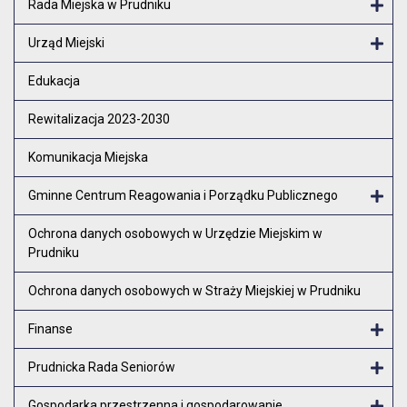
Rada Miejska w Prudniku
Otw
Urząd Miejski
Otw
Edukacja
Rewitalizacja 2023-2030
Komunikacja Miejska
Gminne Centrum Reagowania i Porządku Publicznego
Otw
Ochrona danych osobowych w Urzędzie Miejskim w
Prudniku
Ochrona danych osobowych w Straży Miejskiej w Prudniku
Finanse
Otw
Prudnicka Rada Seniorów
Otw
Gospodarka przestrzenna i gospodarowanie