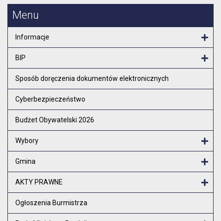
Menu
Informacje
Otw
BIP
Otw
Sposób doręczenia dokumentów elektronicznych
Cyberbezpieczeństwo
Budżet Obywatelski 2026
Wybory
Otw
Gmina
Otw
AKTY PRAWNE
Otw
Ogłoszenia Burmistrza