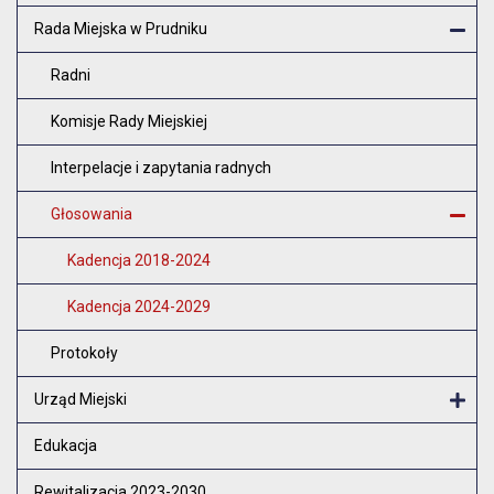
Rada Miejska w Prudniku
Zam
Radni
Komisje Rady Miejskiej
Interpelacje i zapytania radnych
Głosowania
Z
Kadencja 2018-2024
Kadencja 2024-2029
Protokoły
Urząd Miejski
Otw
Edukacja
Rewitalizacja 2023-2030