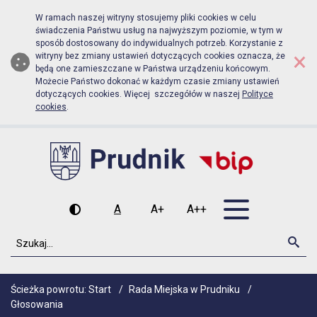
Biuletyn Informacji Publicznej Urz
Przejdź do menu głównego
Przejdź do głównej zawartości
W ramach naszej witryny stosujemy pliki cookies w celu
świadczenia Państwu usług na najwyższym poziomie, w tym w
sposób dostosowany do indywidualnych potrzeb. Korzystanie z
×
witryny bez zmiany ustawień dotyczących cookies oznacza, że
będą one zamieszczane w Państwa urządzeniu końcowym.
Możecie Państwo dokonać w każdym czasie zmiany ustawień
dotyczących cookies. Więcej szczegółów w naszej
Polityce
cookies
.
Otwórz men
A
A+
A++
Wysoki kontrast
Czcionka domyślna
Czcionka średnia
Czcionka duża
Szukaj
Szu
Ścieżka powrotu:
Start
/
Rada Miejska w Prudniku
/
Głosowania