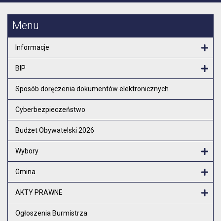
Menu
Informacje
Otw
BIP
Otw
Sposób doręczenia dokumentów elektronicznych
Cyberbezpieczeństwo
Budżet Obywatelski 2026
Wybory
Otw
Gmina
Otw
AKTY PRAWNE
Otw
Ogłoszenia Burmistrza