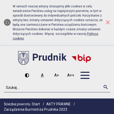
Biuletyn Informacji Publicznej Urz
Przejdź do menu głównego
Przejdź do głównej zawartości
W ramach naszej witryny stosujemy pliki cookies w celu
świadczenia Państwu usług na najwyższym poziomie, w tym w
sposób dostosowany do indywidualnych potrzeb. Korzystanie z
×
witryny bez zmiany ustawień dotyczących cookies oznacza, że
będą one zamieszczane w Państwa urządzeniu końcowym.
Możecie Państwo dokonać w każdym czasie zmiany ustawień
dotyczących cookies. Więcej szczegółów w naszej
Polityce
cookies
.
Otwórz men
A
A+
A++
Wysoki kontrast
Czcionka domyślna
Czcionka średnia
Czcionka duża
Szukaj
Szu
Ścieżka powrotu:
Start
/
AKTY PRAWNE
/
Zarządzenia Burmistrza Prudnika 2023