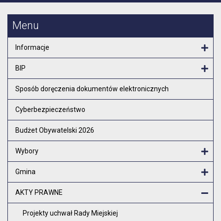
Menu
Informacje
Otw
BIP
Otw
Sposób doręczenia dokumentów elektronicznych
Cyberbezpieczeństwo
Budżet Obywatelski 2026
Wybory
Otw
Gmina
Otw
AKTY PRAWNE
Zam
Projekty uchwał Rady Miejskiej