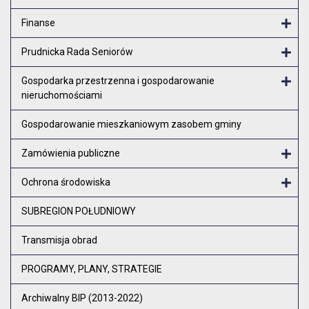
Finanse
Otw
Prudnicka Rada Seniorów
Otw
Gospodarka przestrzenna i gospodarowanie
nieruchomościami
Otw
Gospodarowanie mieszkaniowym zasobem gminy
Zamówienia publiczne
Otw
Ochrona środowiska
Otw
SUBREGION POŁUDNIOWY
Transmisja obrad
PROGRAMY, PLANY, STRATEGIE
Archiwalny BIP (2013-2022)