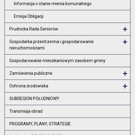
Informacja o stanie mienia komunalnego
Emisja Obligacji
Prudnicka Rada Seniorów
Otw
Gospodarka przestrzenna i gospodarowanie
nieruchomościami
Otw
Gospodarowanie mieszkaniowym zasobem gminy
Zamówienia publiczne
Otw
Ochrona środowiska
Otw
SUBREGION POŁUDNIOWY
Transmisja obrad
PROGRAMY, PLANY, STRATEGIE