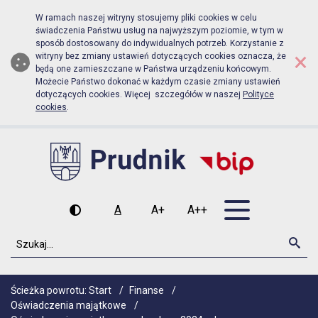
Biuletyn Informacji Publicznej Ur
Przejdź do menu głównego
Przejdź do głównej zawartości
W ramach naszej witryny stosujemy pliki cookies w celu
świadczenia Państwu usług na najwyższym poziomie, w tym w
sposób dostosowany do indywidualnych potrzeb. Korzystanie z
×
witryny bez zmiany ustawień dotyczących cookies oznacza, że
będą one zamieszczane w Państwa urządzeniu końcowym.
Możecie Państwo dokonać w każdym czasie zmiany ustawień
dotyczących cookies. Więcej szczegółów w naszej
Polityce
cookies
.
Otwórz men
A
A+
A++
Wysoki kontrast
Czcionka domyślna
Czcionka średnia
Czcionka duża
Szukaj
Szu
Ścieżka powrotu:
Start
/
Finanse
/
Oświadczenia majątkowe
/