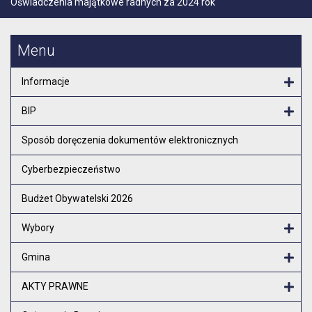
Oświadczenia majątkowe radnych za 2024 rok
Menu
Informacje
Otw
BIP
Otw
Sposób doręczenia dokumentów elektronicznych
Cyberbezpieczeństwo
Budżet Obywatelski 2026
Wybory
Otw
Gmina
Otw
AKTY PRAWNE
Otw