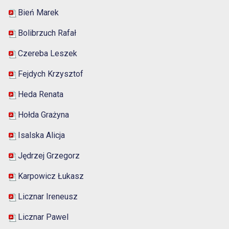
Bień Marek
Bolibrzuch Rafa
ł
Czereba Leszek
Fejdych Krzysztof
Heda Renata
Hołda Grażyna
Isalska Alicja
Jędrzej Grzegorz
Karpowicz Łukasz
Licznar Ireneusz
Licznar Pawel