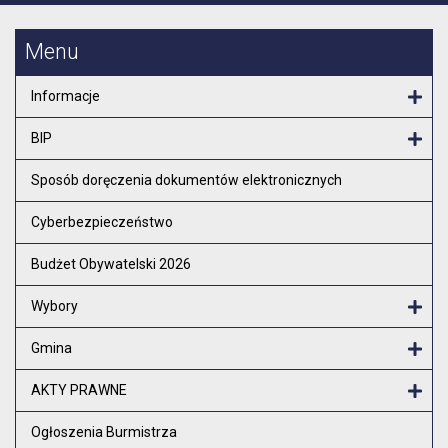
Menu
Informacje
Otw
BIP
Otw
Sposób doręczenia dokumentów elektronicznych
Cyberbezpieczeństwo
Budżet Obywatelski 2026
Wybory
Otw
Gmina
Otw
AKTY PRAWNE
Otw
Ogłoszenia Burmistrza