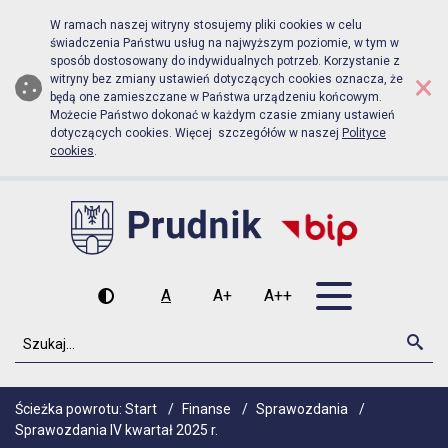
Biuletyn Informacji Publicznej Urz
Przejdź do menu głównego
Przejdź do głównej zawartości
W ramach naszej witryny stosujemy pliki cookies w celu
świadczenia Państwu usług na najwyższym poziomie, w tym w
sposób dostosowany do indywidualnych potrzeb. Korzystanie z
×
witryny bez zmiany ustawień dotyczących cookies oznacza, że
będą one zamieszczane w Państwa urządzeniu końcowym.
Możecie Państwo dokonać w każdym czasie zmiany ustawień
dotyczących cookies. Więcej szczegółów w naszej
Polityce
cookies
.
Otwórz men
A
A+
A++
Wysoki kontrast
Czcionka domyślna
Czcionka średnia
Czcionka duża
Szukaj
Szu
Ścieżka powrotu:
Start
/
Finanse
/
Sprawozdania
/
Sprawozdania IV kwartał 2025 r.