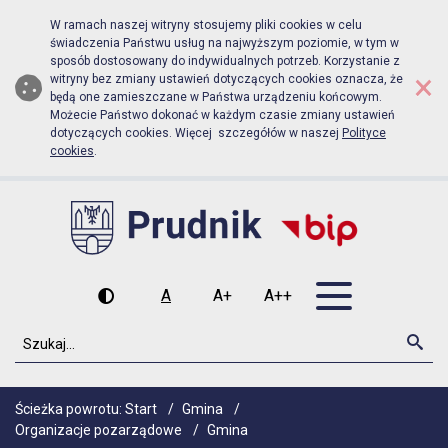
Biuletyn Informacji Publicznej Urz
Przejdź do menu głównego
Przejdź do głównej zawartości
W ramach naszej witryny stosujemy pliki cookies w celu
świadczenia Państwu usług na najwyższym poziomie, w tym w
sposób dostosowany do indywidualnych potrzeb. Korzystanie z
×
witryny bez zmiany ustawień dotyczących cookies oznacza, że
będą one zamieszczane w Państwa urządzeniu końcowym.
Możecie Państwo dokonać w każdym czasie zmiany ustawień
dotyczących cookies. Więcej szczegółów w naszej
Polityce
cookies
.
Otwórz men
A
A+
A++
Wysoki kontrast
Czcionka domyślna
Czcionka średnia
Czcionka duża
Szukaj
Szu
Ścieżka powrotu:
Start
/
Gmina
/
Organizacje pozarządowe
/
Gmina