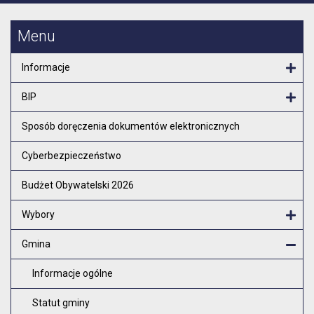
Menu
Informacje
Otw
BIP
Otw
Sposób doręczenia dokumentów elektronicznych
Cyberbezpieczeństwo
Budżet Obywatelski 2026
Wybory
Otw
Gmina
Zam
Informacje ogólne
Statut gminy