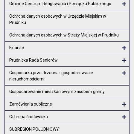
Gminne Centrum Reagowania i Porządku Publicznego
Otw
Ochrona danych osobowych w Urzędzie Miejskim w
Prudniku
Ochrona danych osobowych w Straży Miejskiej w Prudniku
Finanse
Otw
Prudnicka Rada Seniorów
Otw
Gospodarka przestrzenna i gospodarowanie
nieruchomościami
Otw
Gospodarowanie mieszkaniowym zasobem gminy
Zamówienia publiczne
Otw
Ochrona środowiska
Otw
SUBREGION POŁUDNIOWY