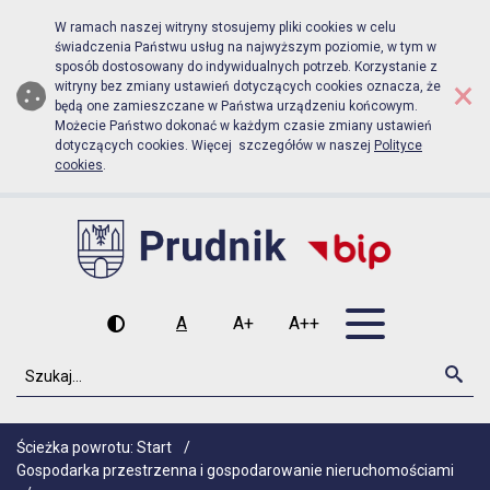
Biuletyn Informacji Publicznej Urz
Przejdź do menu głównego
Przejdź do głównej zawartości
W ramach naszej witryny stosujemy pliki cookies w celu
świadczenia Państwu usług na najwyższym poziomie, w tym w
sposób dostosowany do indywidualnych potrzeb. Korzystanie z
×
witryny bez zmiany ustawień dotyczących cookies oznacza, że
będą one zamieszczane w Państwa urządzeniu końcowym.
Możecie Państwo dokonać w każdym czasie zmiany ustawień
dotyczących cookies. Więcej szczegółów w naszej
Polityce
cookies
.
Otwórz men
A
A+
A++
Wysoki kontrast
Czcionka domyślna
Czcionka średnia
Czcionka duża
Szukaj
Szu
Ścieżka powrotu:
Start
/
Gospodarka przestrzenna i gospodarowanie nieruchomościami