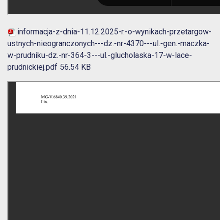
informacja-z-dnia-11.12.2025-r.-o-wynikach-przetargow-
ustnych-nieogranczonych---dz.-nr-4370---ul.-gen.-maczka-
w-prudniku-dz.-nr-364-3---ul.-glucholaska-17-w-lace-
prudnickiej.pdf
56.54 KB