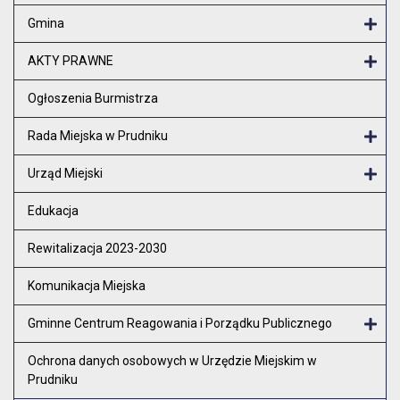
Otw
Gmina
Otw
AKTY PRAWNE
Otw
Ogłoszenia Burmistrza
Rada Miejska w Prudniku
Otw
Urząd Miejski
Otw
Edukacja
Rewitalizacja 2023-2030
Komunikacja Miejska
Gminne Centrum Reagowania i Porządku Publicznego
Otw
Ochrona danych osobowych w Urzędzie Miejskim w
Prudniku