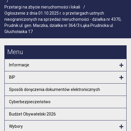
/
Przetargi na zbycie nieruchomości i lokali
/
Ogłoszenie z dnia 01.10.2025 r. o przetargach ustnych
nieograniczonych na sprzedaż nieruchomości - działka nr 4370,
Prudnik ul. gen. Maczka, działka nr 364/3 Łąka Prudnicka ul.
Głuchołaska 17
Menu
Informacje
Otw
BIP
Otw
Sposób doręczenia dokumentów elektronicznych
Cyberbezpieczeństwo
Budżet Obywatelski 2026
Wybory