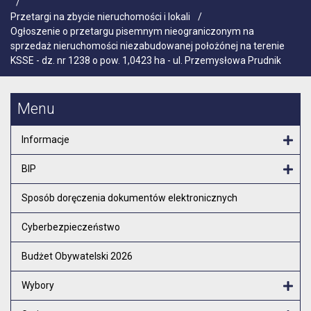
/
Przetargi na zbycie nieruchomości i lokali
/
Ogłoszenie o przetargu pisemnym nieograniczonym na
sprzedaż nieruchomości niezabudowanej położónej na terenie
KSSE - dz. nr 1238 o pow. 1,0423 ha - ul. Przemysłowa Prudnik
Menu
Informacje
Otw
BIP
Otw
Sposób doręczenia dokumentów elektronicznych
Cyberbezpieczeństwo
Budżet Obywatelski 2026
Wybory
Otw