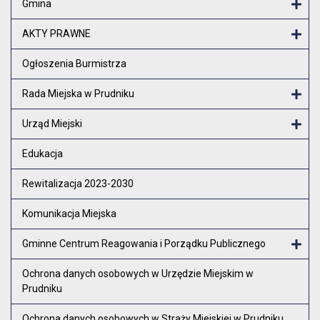
Gmina
Otw
AKTY PRAWNE
Otw
Ogłoszenia Burmistrza
Rada Miejska w Prudniku
Otw
Urząd Miejski
Otw
Edukacja
Rewitalizacja 2023-2030
Komunikacja Miejska
Gminne Centrum Reagowania i Porządku Publicznego
Otw
Ochrona danych osobowych w Urzędzie Miejskim w
Prudniku
Ochrona danych osobowych w Straży Miejskiej w Prudniku