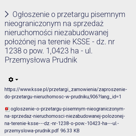
Ogłoszenie o przetargu pisemnym
nieograniczonym na sprzedaż
nieruchomości niezabudowanej
położónej na terenie KSSE - dz. nr
1238 o pow. 1,0423 ha - ul.
Przemysłowa Prudnik
https://www.ksse.pl/przetargi_zamowienia/zaproszenie-
do-przetargu-nieruchomosc-w-prudniku,906?lang_id=1
ogloszenie-o-przetargu-pisemnym-nieograniczonym-
na-sprzedaz-nieruchomosci-niezabudowanej-polozonej-
na-terenie-ksse---dz.-nr-1238-o-pow.-10423-ha---ul.-
przemyslowa-prudnik.pdf
96.33 KB