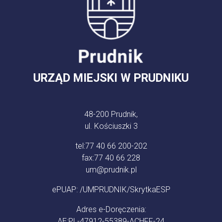
URZĄD MIEJSKI W PRUDNIKU
48-200 Prudnik,
ul. Kościuszki 3
tel:
77 40 66 200-202
fax:
77 40 66 228
um@prudnik.pl
ePUAP: /UMPRUDNIK/SkrytkaESP
Adres e-Doręczenia:
AE:PL-47912-55389-ACHFF-24