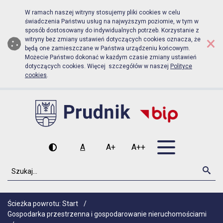
Biuletyn Informacji Publicznej Ur
Przejdź do menu głównego
Przejdź do głównej zawartości
W ramach naszej witryny stosujemy pliki cookies w celu
świadczenia Państwu usług na najwyższym poziomie, w tym w
sposób dostosowany do indywidualnych potrzeb. Korzystanie z
×
witryny bez zmiany ustawień dotyczących cookies oznacza, że
będą one zamieszczane w Państwa urządzeniu końcowym.
Możecie Państwo dokonać w każdym czasie zmiany ustawień
dotyczących cookies. Więcej szczegółów w naszej
Polityce
cookies
.
Otwórz men
A
A+
A++
Wysoki kontrast
Czcionka domyślna
Czcionka średnia
Czcionka duża
Szukaj
Szu
Ścieżka powrotu:
Start
/
Gospodarka przestrzenna i gospodarowanie nieruchomościami