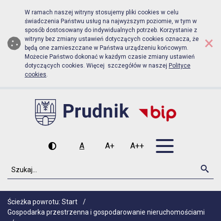
Biuletyn Informacji Publicznej Urz
Przejdź do menu głównego
Przejdź do głównej zawartości
W ramach naszej witryny stosujemy pliki cookies w celu
świadczenia Państwu usług na najwyższym poziomie, w tym w
sposób dostosowany do indywidualnych potrzeb. Korzystanie z
×
witryny bez zmiany ustawień dotyczących cookies oznacza, że
będą one zamieszczane w Państwa urządzeniu końcowym.
Możecie Państwo dokonać w każdym czasie zmiany ustawień
dotyczących cookies. Więcej szczegółów w naszej
Polityce
cookies
.
Otwórz men
A
A+
A++
Wysoki kontrast
Czcionka domyślna
Czcionka średnia
Czcionka duża
Szukaj
Szu
Ścieżka powrotu:
Start
/
Gospodarka przestrzenna i gospodarowanie nieruchomościami