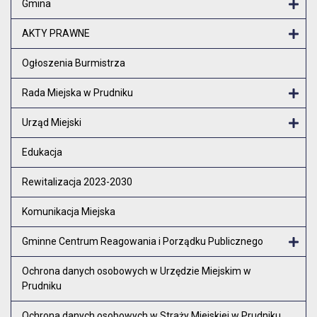
Gmina
Otw
AKTY PRAWNE
Otw
Ogłoszenia Burmistrza
Rada Miejska w Prudniku
Otw
Urząd Miejski
Otw
Edukacja
Rewitalizacja 2023-2030
Komunikacja Miejska
Gminne Centrum Reagowania i Porządku Publicznego
Otw
Ochrona danych osobowych w Urzędzie Miejskim w
Prudniku
Ochrona danych osobowych w Straży Miejskiej w Prudniku