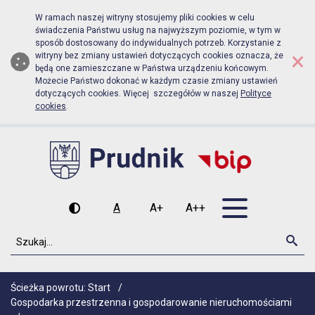
Biuletyn Informacji Publicznej Urz
Przejdź do menu głównego
Przejdź do głównej zawartości
W ramach naszej witryny stosujemy pliki cookies w celu
świadczenia Państwu usług na najwyższym poziomie, w tym w
sposób dostosowany do indywidualnych potrzeb. Korzystanie z
×
witryny bez zmiany ustawień dotyczących cookies oznacza, że
będą one zamieszczane w Państwa urządzeniu końcowym.
Możecie Państwo dokonać w każdym czasie zmiany ustawień
dotyczących cookies. Więcej szczegółów w naszej
Polityce
cookies
.
Otwórz men
A
A+
A++
Wysoki kontrast
Czcionka domyślna
Czcionka średnia
Czcionka duża
Szukaj
Szu
Ścieżka powrotu:
Start
/
Gospodarka przestrzenna i gospodarowanie nieruchomościami