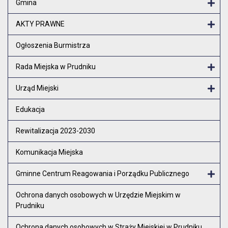
Gmina
Otw
AKTY PRAWNE
Otw
Ogłoszenia Burmistrza
Rada Miejska w Prudniku
Otw
Urząd Miejski
Otw
Edukacja
Rewitalizacja 2023-2030
Komunikacja Miejska
Gminne Centrum Reagowania i Porządku Publicznego
Otw
Ochrona danych osobowych w Urzędzie Miejskim w
Prudniku
Ochrona danych osobowych w Straży Miejskiej w Prudniku