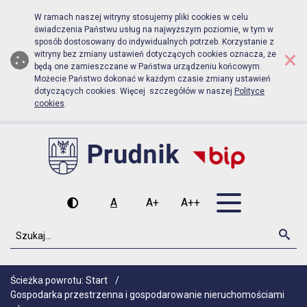
Biuletyn Informacji Publicznej Urz
Przejdź do menu głównego
Przejdź do głównej zawartości
W ramach naszej witryny stosujemy pliki cookies w celu
świadczenia Państwu usług na najwyższym poziomie, w tym w
sposób dostosowany do indywidualnych potrzeb. Korzystanie z
×
witryny bez zmiany ustawień dotyczących cookies oznacza, że
będą one zamieszczane w Państwa urządzeniu końcowym.
Możecie Państwo dokonać w każdym czasie zmiany ustawień
dotyczących cookies. Więcej szczegółów w naszej
Polityce
cookies
.
Otwórz men
A
A+
A++
Wysoki kontrast
Czcionka domyślna
Czcionka średnia
Czcionka duża
Szukaj
Szu
Ścieżka powrotu:
Start
/
Gospodarka przestrzenna i gospodarowanie nieruchomościami