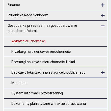
Finanse
Otw
Prudnicka Rada Seniorów
Otw
Gospodarka przestrzenna i gospodarowanie
nieruchomościami
Zam
Wykaz nieruchomości
Przetargi na dzierżawę nieruchomości
Przetargi na zbycie nieruchomości i lokali
Decyzje o lokalizacji inwestycji celu publicznego
O
Metadane
System informacji przestrzennej
Dokumenty planistyczne w trakcie opracowania