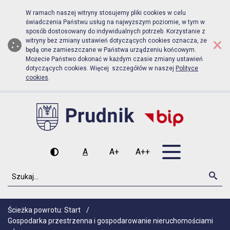
Biuletyn Informacji Publicznej Urz
Przejdź do menu głównego
Przejdź do głównej zawartości
W ramach naszej witryny stosujemy pliki cookies w celu
świadczenia Państwu usług na najwyższym poziomie, w tym w
sposób dostosowany do indywidualnych potrzeb. Korzystanie z
×
witryny bez zmiany ustawień dotyczących cookies oznacza, że
będą one zamieszczane w Państwa urządzeniu końcowym.
Możecie Państwo dokonać w każdym czasie zmiany ustawień
dotyczących cookies. Więcej szczegółów w naszej
Polityce
cookies
.
Otwórz men
A
A+
A++
Wysoki kontrast
Czcionka domyślna
Czcionka średnia
Czcionka duża
Szukaj
Szu
Ścieżka powrotu:
Start
/
Gospodarka przestrzenna i gospodarowanie nieruchomościami