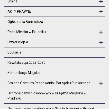
Gmina
Otw
AKTY PRAWNE
Otw
Ogłoszenia Burmistrza
Rada Miejska w Prudniku
Otw
Urząd Miejski
Otw
Edukacja
Rewitalizacja 2023-2030
Komunikacja Miejska
Gminne Centrum Reagowania i Porządku Publicznego
Otw
Ochrona danych osobowych w Urzędzie Miejskim w
Prudniku
Ochrona danych osobowych w Straży Miejskiej w Prudniku