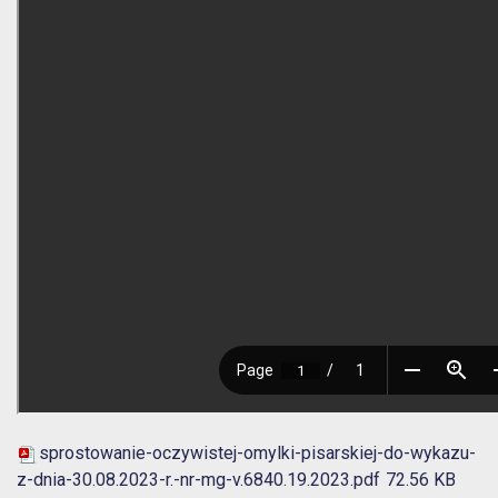
sprostowanie-oczywistej-omylki-pisarskiej-do-wykazu-
z-dnia-30.08.2023-r.-nr-mg-v.6840.19.2023.pdf
72.56 KB