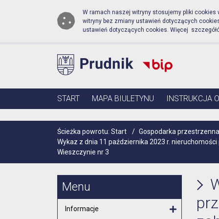
Biuletyn Informacji Pub
Przejdź do menu głównego
Przejdź do głównej zawartości
W ramach naszej witryny stosujemy pliki cookies
witryny bez zmiany ustawień dotyczących cooki
ustawień dotyczących cookies. Więcej szczegół
Menu główne
START
MAPA BIULETYNU
INSTRUKCJA 
Ścieżka powrotu:
Start
/
Gospodarka przestrzenna
Wykaz z dnia 11 października 2023 r. nieruchomoś
Wieszczynie nr 3
W
Menu
prz
Informacje