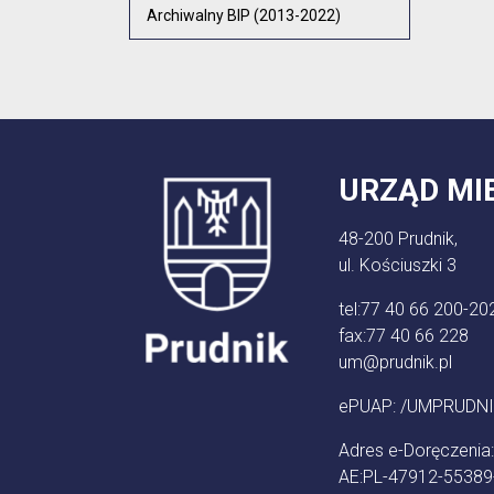
Archiwalny BIP (2013-2022)
URZĄD MI
48-200 Prudnik,
ul. Kościuszki 3
tel:
77 40 66 200-20
fax:
77 40 66 228
um@prudnik.pl
ePUAP: /UMPRUDNI
Adres e-Doręczenia:
AE:PL-47912-5538