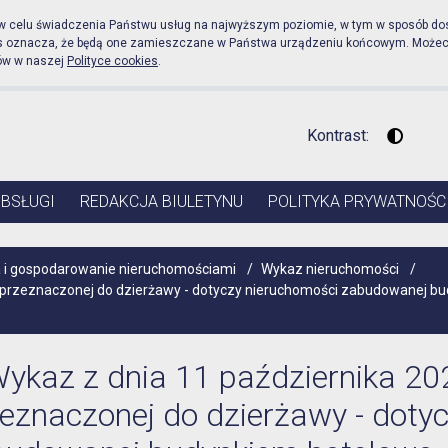
licznej Urząd Miejski w 
 w celu świadczenia Państwu usług na najwyższym poziomie, w tym w sposób do
es oznacza, że będą one zamieszczane w Państwa urządzeniu końcowym. Może
ów w naszej
Polityce cookies
.
Kontrast:
Wysoki 
OBSŁUGI
REDAKCJA BIULETYNU
POLITYKA PRYWATNOŚC
 i gospodarowanie nieruchomościami
/
Wykaz nieruchomości
/
ci przeznaczonej do dzierżawy - dotyczy nieruchomości zabudowanej 
ykaz z dnia 11 października 202
eznaczonej do dzierżawy - doty