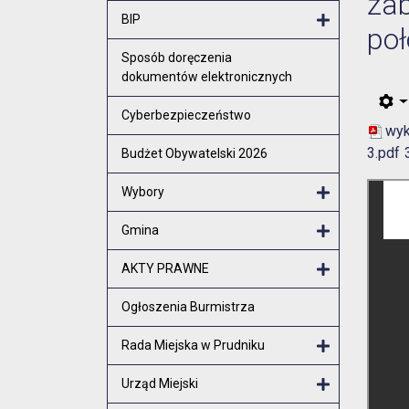
za
Otwórz menu
BIP
poł
Otwórz menu
Sposób doręczenia
dokumentów elektronicznych
Cyberbezpieczeństwo
wyk
3.pdf
Budżet Obywatelski 2026
Wybory
Otwórz menu
Gmina
Otwórz menu
AKTY PRAWNE
Otwórz menu
Ogłoszenia Burmistrza
Rada Miejska w Prudniku
Otwórz menu
Urząd Miejski