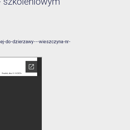
- szkoleniowym
ej-do-dzierzawy---wieszczyna-nr-