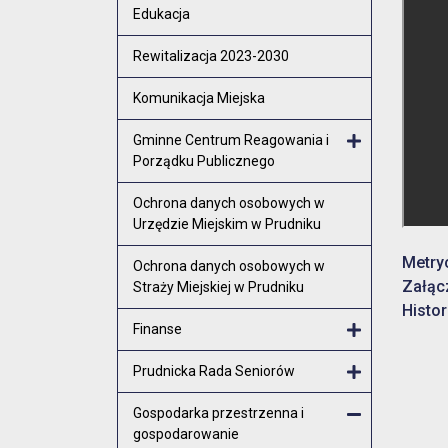
Otwórz menu
Edukacja
Rewitalizacja 2023-2030
Komunikacja Miejska
Gminne Centrum Reagowania i
Porządku Publicznego
Otwórz menu
Ochrona danych osobowych w
Urzędzie Miejskim w Prudniku
Metry
Ochrona danych osobowych w
Załąc
Straży Miejskiej w Prudniku
Histor
Finanse
Otwórz menu
Prudnicka Rada Seniorów
Otwórz menu
Gospodarka przestrzenna i
gospodarowanie
Zamknij men