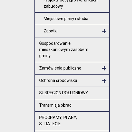
zabudowy
Miejscowe plany i studia
Zabytki
Otwórz me
Gospodarowanie
mieszkaniowym zasobem
gminy
Zamówienia publiczne
Otwórz menu
Ochrona środowiska
Otwórz menu
SUBREGION POŁUDNIOWY
Transmisja obrad
PROGRAMY, PLANY,
STRATEGIE