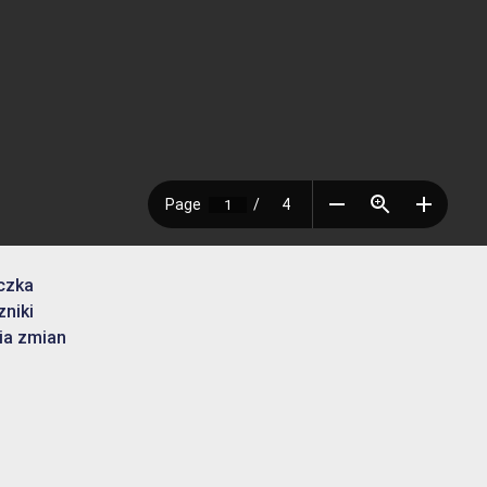
czka
zniki
ia zmian
u