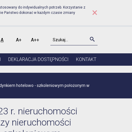
Prudniku - Wykaz z dnia 
stosowany do indywidualnych potrzeb. Korzystanie z
×
cie Państwo dokonać w każdym czasie zmiany
Szukaj
Szukaj
A
A+
A++
kontrast
Czcionka domyślna
Czcionka średnia
Czcionka duża
I
DEKLARACJA DOSTĘPNOŚCI
KONTAKT
budynkiem hotelowo - szkoleniowym położonym w
3 r. nieruchomości
czy nieruchomości