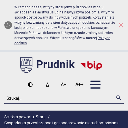
Biuletyn Informacji Publicznej Urz
Przejdź do menu głównego
Przejdź do głównej zawartości
W ramach naszej witryny stosujemy pliki cookies w celu
świadczenia Państwu usług na najwyższym poziomie, w tym w
sposób dostosowany do indywidualnych potrzeb. Korzystanie z
×
witryny bez zmiany ustawień dotyczących cookies oznacza, że
będą one zamieszczane w Państwa urządzeniu końcowym.
Możecie Państwo dokonać w każdym czasie zmiany ustawień
dotyczących cookies. Więcej szczegółów w naszej
Polityce
cookies
.
Otwórz men
A
A+
A++
Wysoki kontrast
Czcionka domyślna
Czcionka średnia
Czcionka duża
Szukaj
Szu
Ścieżka powrotu:
Start
/
Gospodarka przestrzenna i gospodarowanie nieruchomościami