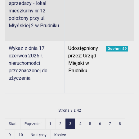
sprzedaży - lokal
mieszkalny nr 12
położony przy ul.
Młyńskiej 2 w Prudniku
Wykaz z dnia 17
Udostępniony
Odsłon: 49
czerwca 2026 r.
przez: Urząd
nieruchomości
Miejski w
przeznaczonej do
Prudniku
użyczenia
Strona 3 z 42
Start
Poprzedni
1
2
3
4
5
6
7
8
9
10
Następny
Koniec