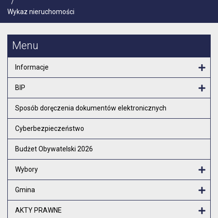
/
Wykaz nieruchomości
Menu
Informacje
Otw
BIP
Otw
Sposób doręczenia dokumentów elektronicznych
Cyberbezpieczeństwo
Budżet Obywatelski 2026
Wybory
Otw
Gmina
Otw
AKTY PRAWNE