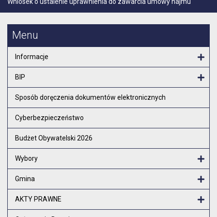
Wniosek o ustalenie uprawnienia do zawarcia umowy najmu
Menu
Informacje
Otw
BIP
Otw
Sposób doręczenia dokumentów elektronicznych
Cyberbezpieczeństwo
Budżet Obywatelski 2026
Wybory
Otw
Gmina
Otw
AKTY PRAWNE
Otw