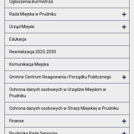
Ogłoszenia Burmistrza
Rada Miejska w Prudniku
Otw
Urząd Miejski
Otw
Edukacja
Rewitalizacja 2023-2030
Komunikacja Miejska
Gminne Centrum Reagowania i Porządku Publicznego
Otw
Ochrona danych osobowych w Urzędzie Miejskim w
Prudniku
Ochrona danych osobowych w Straży Miejskiej w Prudniku
Finanse
Otw
Prudnicka Rada Seniorów