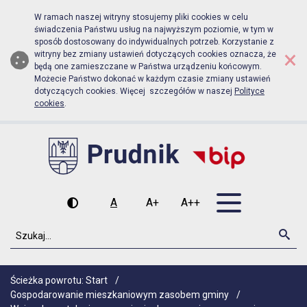
Biuletyn Informacji Publicznej Ur
Przejdź do menu głównego
Przejdź do głównej zawartości
W ramach naszej witryny stosujemy pliki cookies w celu
świadczenia Państwu usług na najwyższym poziomie, w tym w
sposób dostosowany do indywidualnych potrzeb. Korzystanie z
×
witryny bez zmiany ustawień dotyczących cookies oznacza, że
będą one zamieszczane w Państwa urządzeniu końcowym.
Możecie Państwo dokonać w każdym czasie zmiany ustawień
dotyczących cookies. Więcej szczegółów w naszej
Polityce
cookies
.
Otwórz men
A
A+
A++
Wysoki kontrast
Czcionka domyślna
Czcionka średnia
Czcionka duża
Szukaj
Szu
Ścieżka powrotu:
Start
/
Gospodarowanie mieszkaniowym zasobem gminy
/