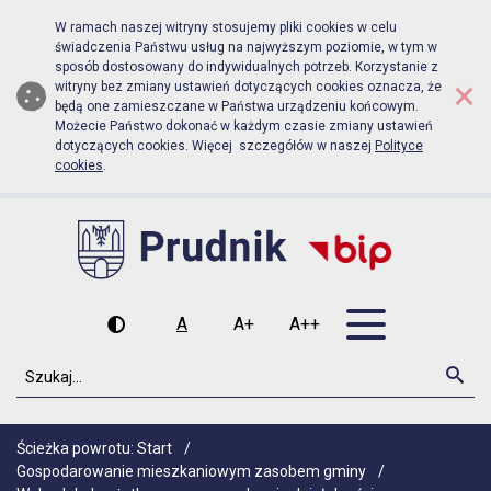
Biuletyn Informacji Publicznej Urz
Przejdź do menu głównego
Przejdź do głównej zawartości
W ramach naszej witryny stosujemy pliki cookies w celu
świadczenia Państwu usług na najwyższym poziomie, w tym w
sposób dostosowany do indywidualnych potrzeb. Korzystanie z
×
witryny bez zmiany ustawień dotyczących cookies oznacza, że
będą one zamieszczane w Państwa urządzeniu końcowym.
Możecie Państwo dokonać w każdym czasie zmiany ustawień
dotyczących cookies. Więcej szczegółów w naszej
Polityce
cookies
.
Otwórz men
A
A+
A++
Wysoki kontrast
Czcionka domyślna
Czcionka średnia
Czcionka duża
Szukaj
Szu
Ścieżka powrotu:
Start
/
Gospodarowanie mieszkaniowym zasobem gminy
/