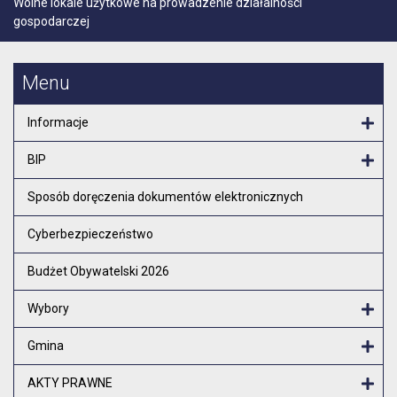
Wolne lokale użytkowe na prowadzenie działalności
gospodarczej
Menu
Informacje
Otw
BIP
Otw
Sposób doręczenia dokumentów elektronicznych
Cyberbezpieczeństwo
Budżet Obywatelski 2026
Wybory
Otw
Gmina
Otw
AKTY PRAWNE