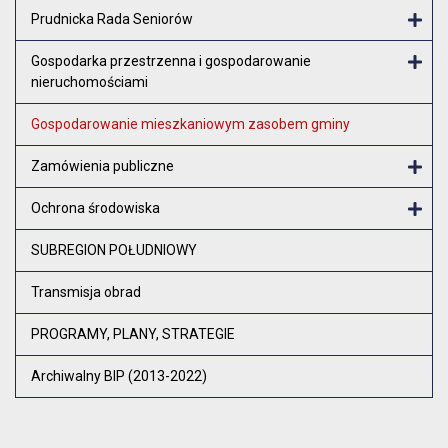
Otw
Prudnicka Rada Seniorów
Otw
Gospodarka przestrzenna i gospodarowanie
nieruchomościami
Otw
Gospodarowanie mieszkaniowym zasobem gminy
Zamówienia publiczne
Otw
Ochrona środowiska
Otw
SUBREGION POŁUDNIOWY
Transmisja obrad
PROGRAMY, PLANY, STRATEGIE
Archiwalny BIP (2013-2022)