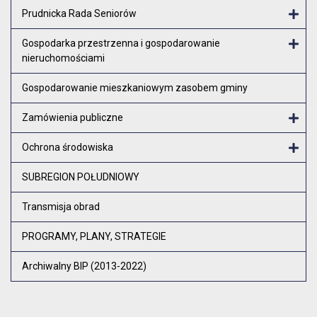
Otw
Prudnicka Rada Seniorów
Otw
Gospodarka przestrzenna i gospodarowanie
nieruchomościami
Otw
Gospodarowanie mieszkaniowym zasobem gminy
Zamówienia publiczne
Otw
Ochrona środowiska
Otw
SUBREGION POŁUDNIOWY
Transmisja obrad
PROGRAMY, PLANY, STRATEGIE
Archiwalny BIP (2013-2022)