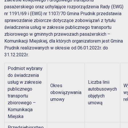
pasażerskiego oraz uchylające rozporządzenia Rady (EWG)
nr 1191/69 i (EWG) nr 1107/70 Gmina Prudnik przedstawia
sprawozdanie zbiorcze dotyczące zobowiązań z tytułu
świadczenia usług w zakresie publicznego transportu
zbiorowego w gminnych przewozach pasażerskich –
Komunikacji Miejskiej, dla których organizatorem jest Gmina
Prudnik realizowanych w okresie od 06.01.2022r. do
31.12.2022r.
Podmiot wybrany
do świadczenia
usług w zakresie
Liczba linii
Okres
W
publicznego
autobusowych
obowiązywania
wy
transportu
objętych
umowy
r
zbiorowego –
umową
Komunikacja
Miejska
Przedsiębiorstwo