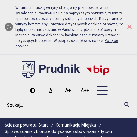
Biuletyn Informacji Publicznej Ur
Przejdź do menu głównego
Przejdź do głównej zawartości
W ramach naszej witryny stosujemy pliki cookies w celu
świadczenia Państwu usług na najwyższym poziomie, w tym w
sposób dostosowany do indywidualnych potrzeb. Korzystanie z
×
witryny bez zmiany ustawień dotyczących cookies oznacza, że
będą one zamieszczane w Państwa urządzeniu końcowym.
Możecie Państwo dokonać w każdym czasie zmiany ustawień
dotyczących cookies. Więcej szczegółów w naszej
Polityce
cookies
.
Otwórz men
A
A+
A++
Wysoki kontrast
Czcionka domyślna
Czcionka średnia
Czcionka duża
Szukaj
Szu
Ścieżka powrotu:
Start
/
Komunikacja Miejska
/
Sprawozdanie zbiorcze dotyczące zobowiązań z tytułu