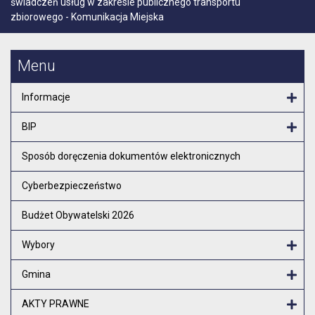
świadczeń usług w zakresie publicznego transportu
zbiorowego - Komunikacja Miejska
Menu
Informacje
Otw
BIP
Otw
Sposób doręczenia dokumentów elektronicznych
Cyberbezpieczeństwo
Budżet Obywatelski 2026
Wybory
Otw
Gmina
Otw
AKTY PRAWNE