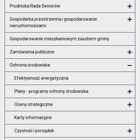
Otw
Prudnicka Rada Seniorów
Otw
Gospodarka przestrzenna i gospodarowanie
nieruchomościami
Otw
Gospodarowanie mieszkaniowym zasobem gminy
Zamówienia publiczne
Otw
Ochrona środowiska
Zam
Efektywność energetyczna
Plany - programy ochrony środowiska
O
Oceny strategiczne
O
Karty informacyjne
Czystość i porządek