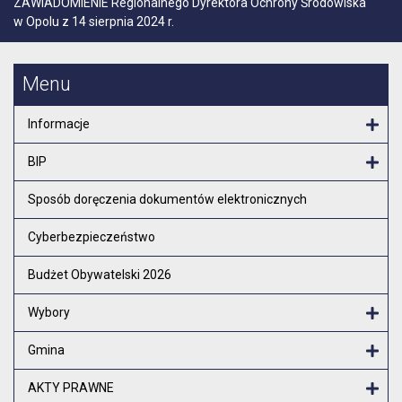
ZAWIADOMIENIE Regionalnego Dyrektora Ochrony Środowiska
w Opolu z 14 sierpnia 2024 r.
Menu
Informacje
Otw
BIP
Otw
Sposób doręczenia dokumentów elektronicznych
Cyberbezpieczeństwo
Budżet Obywatelski 2026
Wybory
Otw
Gmina
Otw
AKTY PRAWNE