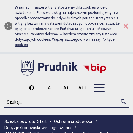
Biuletyn Informacji Publicznej Ur
Przejdź do menu głównego
Przejdź do głównej zawartości
W ramach naszej witryny stosujemy pliki cookies w celu
świadczenia Państwu usług na najwyższym poziomie, w tym w
sposób dostosowany do indywidualnych potrzeb. Korzystanie z
×
witryny bez zmiany ustawień dotyczących cookies oznacza, że
będą one zamieszczane w Państwa urządzeniu końcowym.
Możecie Państwo dokonać w każdym czasie zmiany ustawień
dotyczących cookies. Więcej szczegółów w naszej
Polityce
cookies
.
Otwórz men
A
A+
A++
Wysoki kontrast
Czcionka domyślna
Czcionka średnia
Czcionka duża
Szukaj
Szu
Ścieżka powrotu:
Start
/
Ochrona środowiska
/
Decyzje środowiskowe - ogłoszenia
/