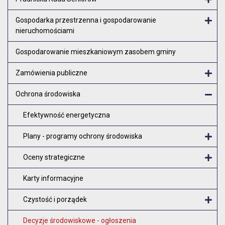
Otw
Gospodarka przestrzenna i gospodarowanie
nieruchomościami
Otw
Gospodarowanie mieszkaniowym zasobem gminy
Zamówienia publiczne
Otw
Ochrona środowiska
Zam
Efektywność energetyczna
Plany - programy ochrony środowiska
O
Oceny strategiczne
O
Karty informacyjne
Czystość i porządek
O
Decyzje środowiskowe - ogłoszenia