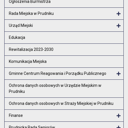
Ogłoszenia Burmistrza
Rada Miejska w Prudniku
Otw
Urząd Miejski
Otw
Edukacja
Rewitalizacja 2023-2030
Komunikacja Miejska
Gminne Centrum Reagowania i Porządku Publicznego
Otw
Ochrona danych osobowych w Urzędzie Miejskim w
Prudniku
Ochrona danych osobowych w Straży Miejskiej w Prudniku
Finanse
Otw
Prudnicka Rada Seniorów