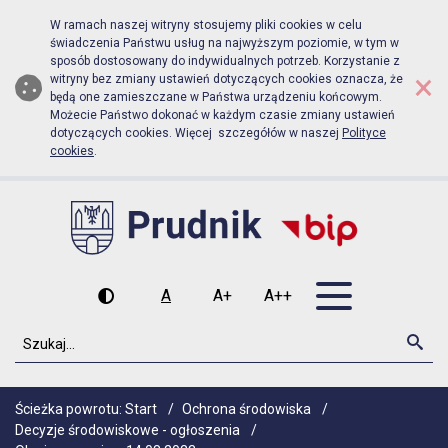
Biuletyn Informacji Publicznej Urz
Przejdź do menu głównego
Przejdź do głównej zawartości
W ramach naszej witryny stosujemy pliki cookies w celu
świadczenia Państwu usług na najwyższym poziomie, w tym w
sposób dostosowany do indywidualnych potrzeb. Korzystanie z
×
witryny bez zmiany ustawień dotyczących cookies oznacza, że
będą one zamieszczane w Państwa urządzeniu końcowym.
Możecie Państwo dokonać w każdym czasie zmiany ustawień
dotyczących cookies. Więcej szczegółów w naszej
Polityce
cookies
.
Otwórz men
A
A+
A++
Wysoki kontrast
Czcionka domyślna
Czcionka średnia
Czcionka duża
Szukaj
Szu
Ścieżka powrotu:
Start
/
Ochrona środowiska
/
Decyzje środowiskowe - ogłoszenia
/