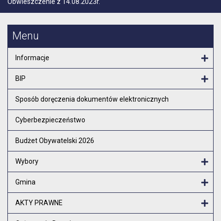
Obwieszczenie z 14.08.2023r.
Menu
Informacje
Otw
BIP
Otw
Sposób doręczenia dokumentów elektronicznych
Cyberbezpieczeństwo
Budżet Obywatelski 2026
Wybory
Otw
Gmina
Otw
AKTY PRAWNE
Otw