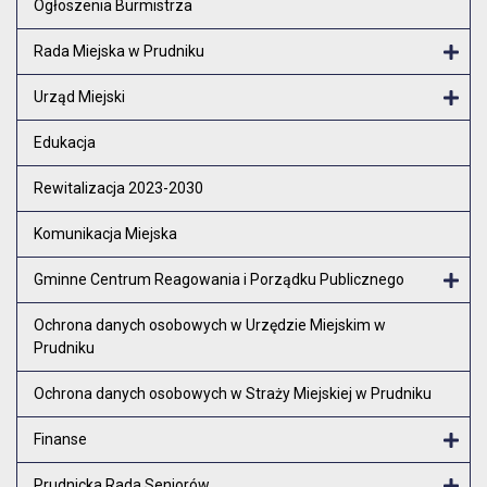
Ogłoszenia Burmistrza
Rada Miejska w Prudniku
Otw
Urząd Miejski
Otw
Edukacja
Rewitalizacja 2023-2030
Komunikacja Miejska
Gminne Centrum Reagowania i Porządku Publicznego
Otw
Ochrona danych osobowych w Urzędzie Miejskim w
Prudniku
Ochrona danych osobowych w Straży Miejskiej w Prudniku
Finanse
Otw
Prudnicka Rada Seniorów