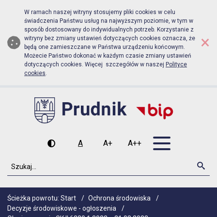
Biuletyn Informacji Publicznej Urz
Przejdź do menu głównego
Przejdź do głównej zawartości
W ramach naszej witryny stosujemy pliki cookies w celu
świadczenia Państwu usług na najwyższym poziomie, w tym w
sposób dostosowany do indywidualnych potrzeb. Korzystanie z
×
witryny bez zmiany ustawień dotyczących cookies oznacza, że
będą one zamieszczane w Państwa urządzeniu końcowym.
Możecie Państwo dokonać w każdym czasie zmiany ustawień
dotyczących cookies. Więcej szczegółów w naszej
Polityce
cookies
.
Otwórz men
A
A+
A++
Wysoki kontrast
Czcionka domyślna
Czcionka średnia
Czcionka duża
Szukaj
Szu
Ścieżka powrotu:
Start
/
Ochrona środowiska
/
Decyzje środowiskowe - ogłoszenia
/