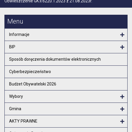
Obwieszczenie GK.II.6220.1.2023 z 21.08.2023r.
Menu
Informacje
Otw
BIP
Otw
Sposób doręczenia dokumentów elektronicznych
Cyberbezpieczeństwo
Budżet Obywatelski 2026
Wybory
Otw
Gmina
Otw
AKTY PRAWNE
Otw