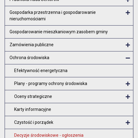
Otw
Gospodarka przestrzenna i gospodarowanie
nieruchomościami
Otw
Gospodarowanie mieszkaniowym zasobem gminy
Zamówienia publiczne
Otw
Ochrona środowiska
Zam
Efektywność energetyczna
Plany - programy ochrony środowiska
O
Oceny strategiczne
O
Karty informacyjne
Czystość i porządek
O
Decyzje środowiskowe - ogłoszenia