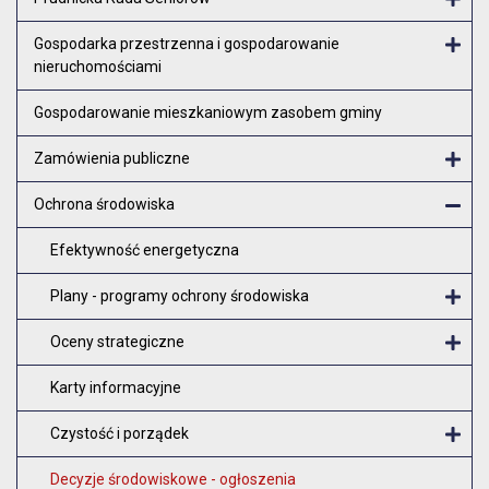
Otw
Gospodarka przestrzenna i gospodarowanie
nieruchomościami
Otw
Gospodarowanie mieszkaniowym zasobem gminy
Zamówienia publiczne
Otw
Ochrona środowiska
Zam
Efektywność energetyczna
Plany - programy ochrony środowiska
O
Oceny strategiczne
O
Karty informacyjne
Czystość i porządek
O
Decyzje środowiskowe - ogłoszenia