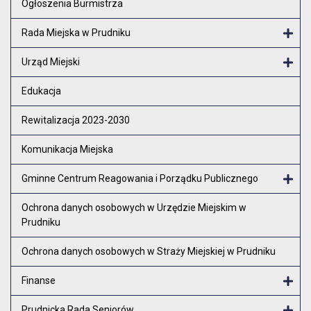
Ogłoszenia Burmistrza
Rada Miejska w Prudniku
Otw
Urząd Miejski
Otw
Edukacja
Rewitalizacja 2023-2030
Komunikacja Miejska
Gminne Centrum Reagowania i Porządku Publicznego
Otw
Ochrona danych osobowych w Urzędzie Miejskim w
Prudniku
Ochrona danych osobowych w Straży Miejskiej w Prudniku
Finanse
Otw
Prudnicka Rada Seniorów