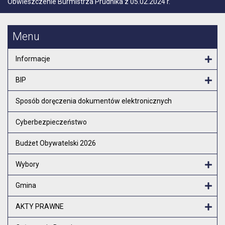
Obwieszczenie Burmistrza Prudnika z 05.02.2024 r.
Menu
Informacje
Otw
BIP
Otw
Sposób doręczenia dokumentów elektronicznych
Cyberbezpieczeństwo
Budżet Obywatelski 2026
Wybory
Otw
Gmina
Otw
AKTY PRAWNE
Otw