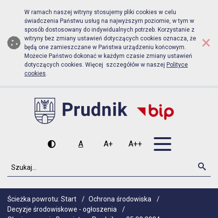
Biuletyn Informacji Publicznej Urz
Przejdź do menu głównego
Przejdź do głównej zawartości
W ramach naszej witryny stosujemy pliki cookies w celu
świadczenia Państwu usług na najwyższym poziomie, w tym w
sposób dostosowany do indywidualnych potrzeb. Korzystanie z
×
witryny bez zmiany ustawień dotyczących cookies oznacza, że
będą one zamieszczane w Państwa urządzeniu końcowym.
Możecie Państwo dokonać w każdym czasie zmiany ustawień
dotyczących cookies. Więcej szczegółów w naszej
Polityce
cookies
.
Otwórz men
A
A+
A++
Wysoki kontrast
Czcionka domyślna
Czcionka średnia
Czcionka duża
Szukaj
Szu
Ścieżka powrotu:
Start
/
Ochrona środowiska
/
Decyzje środowiskowe - ogłoszenia
/