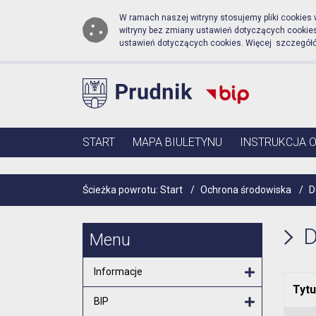
Biuletyn Informacji Publ
Przejdź do menu głównego
Przejdź do głównej zawartości
W ramach naszej witryny stosujemy pliki cookies
witryny bez zmiany ustawień dotyczących cooki
ustawień dotyczących cookies. Więcej szczegół
Menu główne
START
MAPA BIULETYNU
INSTRUKCJA 
Ścieżka powrotu:
Start
/
Ochrona środowiska
/
D
D
Menu
Informacje
Tytu
Otwórz menu
BIP