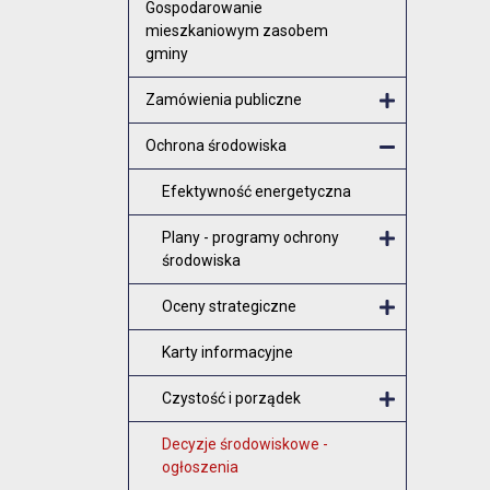
Gospodarowanie
mieszkaniowym zasobem
gminy
Zamówienia publiczne
Otwórz menu
Ochrona środowiska
Zamknij men
Efektywność energetyczna
Plany - programy ochrony
środowiska
Otwórz me
Oceny strategiczne
Otwórz me
Karty informacyjne
Czystość i porządek
Otwórz me
Decyzje środowiskowe -
ogłoszenia