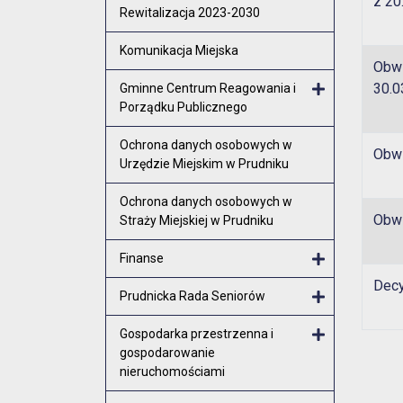
z 20
Rewitalizacja 2023-2030
Komunikacja Miejska
Obwi
30.0
Gminne Centrum Reagowania i
Porządku Publicznego
Otwórz menu
Ochrona danych osobowych w
Obwi
Urzędzie Miejskim w Prudniku
Ochrona danych osobowych w
Obwi
Straży Miejskiej w Prudniku
Finanse
Decy
Otwórz menu
Prudnicka Rada Seniorów
Otwórz menu
Gospodarka przestrzenna i
gospodarowanie
Otwórz menu
nieruchomościami