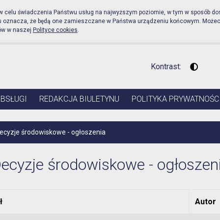
icznej Urząd Miejski w Pr
 w celu świadczenia Państwu usług na najwyższym poziomie, w tym w sposób do
es oznacza, że będą one zamieszczane w Państwa urządzeniu końcowym. Może
ów w naszej
Polityce cookies
.
Kontrast:
Wysoki 
OBSŁUGI
REDAKCJA BIULETYNU
POLITYKA PRYWATNOŚC
ecyzje środowiskowe - ogłoszenia
ecyzje środowiskowe - ogłoszen
ł
Autor