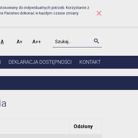
udniku - Decyzje środowi
stosowany do indywidualnych potrzeb. Korzystanie z
×
cie Państwo dokonać w każdym czasie zmiany
Szukaj
Szukaj
A
A+
A++
kontrast
Czcionka domyślna
Czcionka średnia
Czcionka duża
I
DEKLARACJA DOSTĘPNOŚCI
KONTAKT
ia
Odsłony