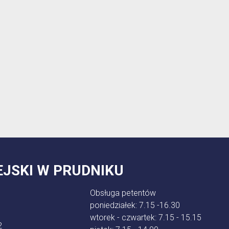
EJSKI W PRUDNIKU
Obsługa petentów
poniedziałek: 7.15 -16.30
wtorek - czwartek: 7.15 - 15.15
2