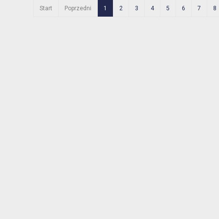
Start
Poprzedni
1
2
3
4
5
6
7
8
u
nu
nu
nu