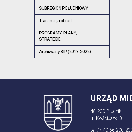
SUBREGION POŁUDNIOWY
Transmisja obrad
PROGRAMY, PLANY,
STRATEGIE
Archiwalny BIP (2013-2022)
URZĄD MI
48-200 Prudnik,
ul. Kościuszki 3
tel:
77 40 66 200-20