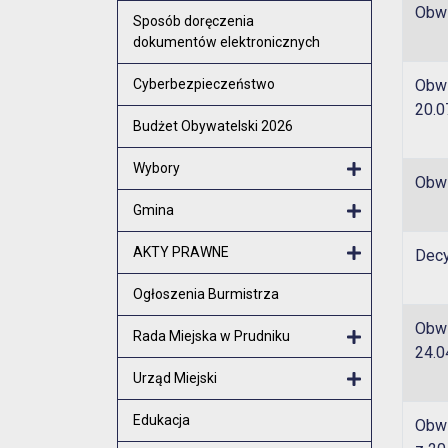
Obwi
Otwórz menu
Sposób doręczenia
dokumentów elektronicznych
Cyberbezpieczeństwo
Obwi
20.0
Budżet Obywatelski 2026
Wybory
Obwi
Otwórz menu
Gmina
Otwórz menu
AKTY PRAWNE
Decy
Otwórz menu
Ogłoszenia Burmistrza
Obwi
Rada Miejska w Prudniku
24.0
Otwórz menu
Urząd Miejski
Otwórz menu
Edukacja
Obwi