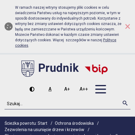
Biuletyn Informacji Publicznej Urz
Przejdź do menu głównego
Przejdź do głównej zawartości
W ramach naszej witryny stosujemy pliki cookies w celu
świadczenia Państwu usług na najwyższym poziomie, w tym w
sposób dostosowany do indywidualnych potrzeb. Korzystanie z
×
witryny bez zmiany ustawień dotyczących cookies oznacza, że
będą one zamieszczane w Państwa urządzeniu końcowym.
Możecie Państwo dokonać w każdym czasie zmiany ustawień
dotyczących cookies. Więcej szczegółów w naszej
Polityce
cookies
.
Otwórz men
A
A+
A++
Wysoki kontrast
Czcionka domyślna
Czcionka średnia
Czcionka duża
Szukaj
Szu
Ścieżka powrotu:
Start
/
Ochrona środowiska
/
Zezwolenia na usunięcie drzew i krzewów
/