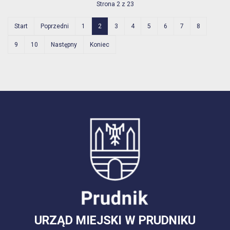
Strona 2 z 23
Start
Poprzedni
1
2
3
4
5
6
7
8
9
10
Następny
Koniec
URZĄD MIEJSKI W PRUDNIKU