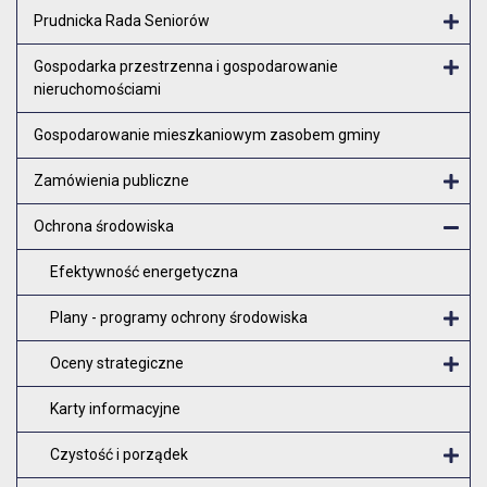
Otw
Prudnicka Rada Seniorów
Otw
Gospodarka przestrzenna i gospodarowanie
nieruchomościami
Otw
Gospodarowanie mieszkaniowym zasobem gminy
Zamówienia publiczne
Otw
Ochrona środowiska
Zam
Efektywność energetyczna
Plany - programy ochrony środowiska
O
Oceny strategiczne
O
Karty informacyjne
Czystość i porządek