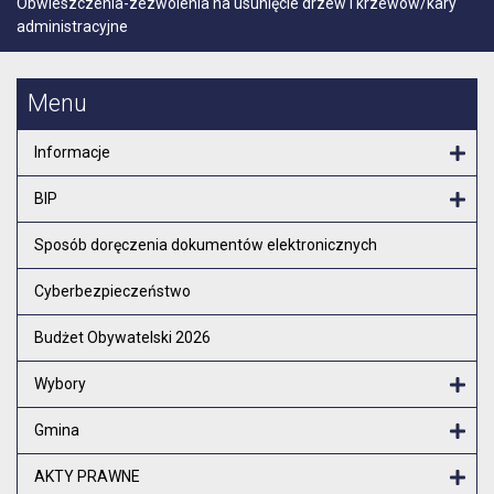
Obwieszczenia-zezwolenia na usunięcie drzew i krzewów/kary
administracyjne
Menu
Informacje
Otw
BIP
Otw
Sposób doręczenia dokumentów elektronicznych
Cyberbezpieczeństwo
Budżet Obywatelski 2026
Wybory
Otw
Gmina
Otw
AKTY PRAWNE