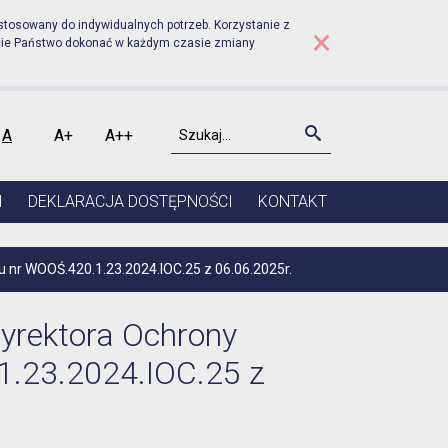
Prudniku - ZAWIADOMIENIE
stosowany do indywidualnych potrzeb. Korzystanie z
×
cie Państwo dokonać w każdym czasie zmiany
Szukaj
Szukaj
A
A+
A++
kontrast
Czcionka domyślna
Czcionka średnia
Czcionka duża
I
DEKLARACJA DOSTĘPNOŚCI
KONTAKT
nr WOOŚ.420.1.23.2024.IOC.25 z 06.06.2025r.
rektora Ochrony
1.23.2024.IOC.25 z