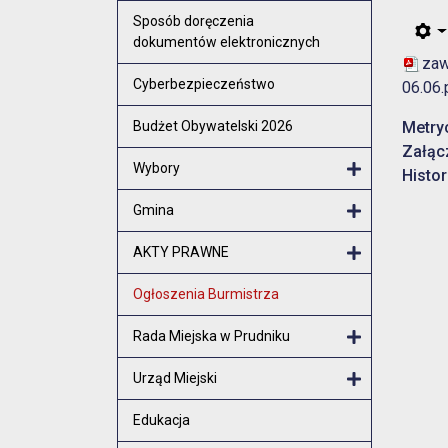
Otwórz menu
Sposób doręczenia
dokumentów elektronicznych
zaw
Cyberbezpieczeństwo
06.06.
Budżet Obywatelski 2026
Metry
Załąc
Wybory
Histor
Otwórz menu
Gmina
Otwórz menu
AKTY PRAWNE
Otwórz menu
Ogłoszenia Burmistrza
Rada Miejska w Prudniku
Otwórz menu
Urząd Miejski
Otwórz menu
Edukacja