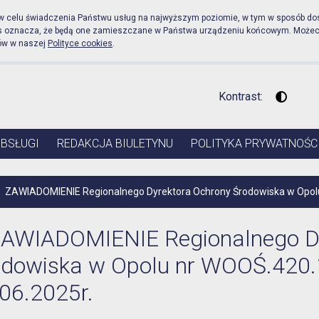
licznej Urząd Miejski w 
 w celu świadczenia Państwu usług na najwyższym poziomie, w tym w sposób do
es oznacza, że będą one zamieszczane w Państwa urządzeniu końcowym. Może
ów w naszej
Polityce cookies
.
Kontrast:
Wysoki 
OBSŁUGI
REDAKCJA BIULETYNU
POLITYKA PRYWATNOŚC
ZAWIADOMIENIE Regionalnego Dyrektora Ochrony Środowiska w Opolu 
AWIADOMIENIE Regionalnego Dy
odowiska w Opolu nr WOOŚ.420.
06.2025r.