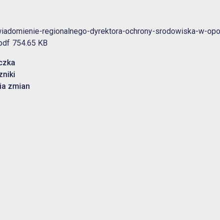
iadomienie-regionalnego-dyrektora-ochrony-srodowiska-w-opol
pdf
754.65 KB
czka
zniki
ia zmian