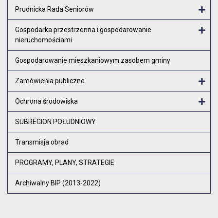
Otw
Prudnicka Rada Seniorów
Otw
Gospodarka przestrzenna i gospodarowanie
nieruchomościami
Otw
Gospodarowanie mieszkaniowym zasobem gminy
Zamówienia publiczne
Otw
Ochrona środowiska
Otw
SUBREGION POŁUDNIOWY
Transmisja obrad
PROGRAMY, PLANY, STRATEGIE
Archiwalny BIP (2013-2022)