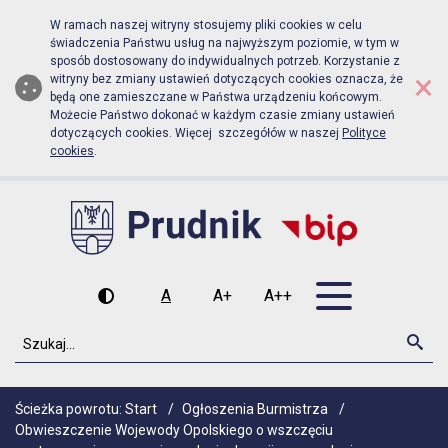
Biuletyn Informacji Publicznej Ur
Przejdź do menu głównego
Przejdź do głównej zawartości
W ramach naszej witryny stosujemy pliki cookies w celu
świadczenia Państwu usług na najwyższym poziomie, w tym w
sposób dostosowany do indywidualnych potrzeb. Korzystanie z
×
witryny bez zmiany ustawień dotyczących cookies oznacza, że
będą one zamieszczane w Państwa urządzeniu końcowym.
Możecie Państwo dokonać w każdym czasie zmiany ustawień
dotyczących cookies. Więcej szczegółów w naszej
Polityce
cookies
.
Otwórz men
A
A+
A++
Wysoki kontrast
Czcionka domyślna
Czcionka średnia
Czcionka duża
Szukaj
Szu
Ścieżka powrotu:
Start
/
Ogłoszenia Burmistrza
/
Obwieszczenie Wojewody Opolskiego o wszczęciu