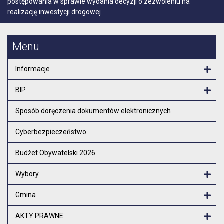
postępowania w sprawie wydania decyzji o zezwoleniu na
realizację inwestycji drogowej
Menu
Informacje
Otw
BIP
Otw
Sposób doręczenia dokumentów elektronicznych
Cyberbezpieczeństwo
Budżet Obywatelski 2026
Wybory
Otw
Gmina
Otw
AKTY PRAWNE