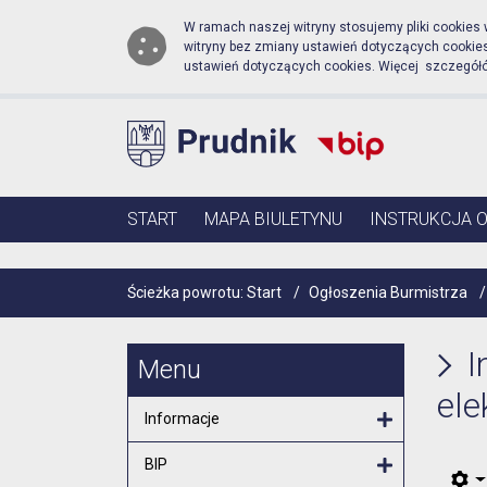
Biuletyn Informacji Publ
Przejdź do menu głównego
Przejdź do głównej zawartości
W ramach naszej witryny stosujemy pliki cookies
witryny bez zmiany ustawień dotyczących cooki
ustawień dotyczących cookies. Więcej szczegół
Menu główne
START
MAPA BIULETYNU
INSTRUKCJA 
Ścieżka powrotu:
Start
/
Ogłoszenia Burmistrza
/
I
Menu
ele
Informacje
Otwórz menu
BIP