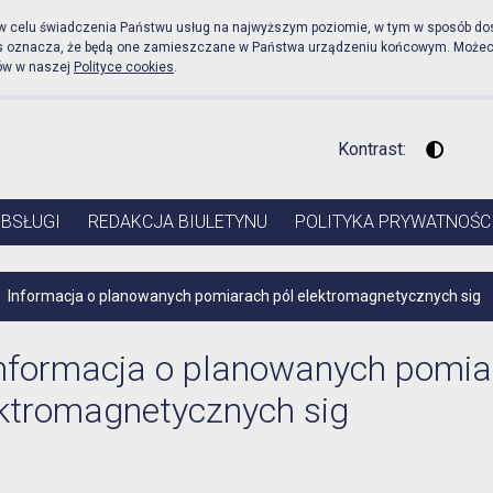
icznej Urząd Miejski w P
 w celu świadczenia Państwu usług na najwyższym poziomie, w tym w sposób do
es oznacza, że będą one zamieszczane w Państwa urządzeniu końcowym. Może
ów w naszej
Polityce cookies
.
Kontrast:
Wysoki 
OBSŁUGI
REDAKCJA BIULETYNU
POLITYKA PRYWATNOŚC
Informacja o planowanych pomiarach pól elektromagnetycznych sig
nformacja o planowanych pomia
ktromagnetycznych sig