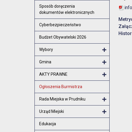
Otwórz menu
Sposób doręczenia
inf
dokumentów elektronicznych
Metry
Cyberbezpieczeństwo
Załąc
Histor
Budżet Obywatelski 2026
Wybory
Otwórz menu
Gmina
Otwórz menu
AKTY PRAWNE
Otwórz menu
Ogłoszenia Burmistrza
Rada Miejska w Prudniku
Otwórz menu
Urząd Miejski
Otwórz menu
Edukacja