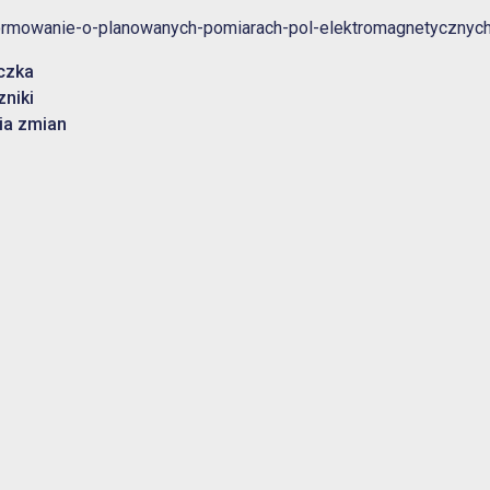
ormowanie-o-planowanych-pomiarach-pol-elektromagnetycznych
czka
zniki
ia zmian