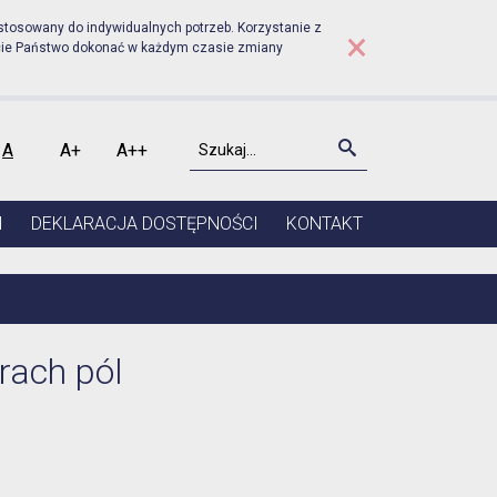
rudniku - Informacja o p
stosowany do indywidualnych potrzeb. Korzystanie z
×
cie Państwo dokonać w każdym czasie zmiany
Szukaj
Szukaj
A
A+
A++
kontrast
Czcionka domyślna
Czcionka średnia
Czcionka duża
I
DEKLARACJA DOSTĘPNOŚCI
KONTAKT
rach pól