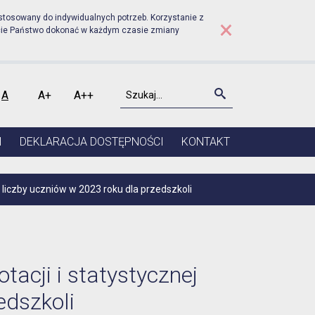
udniku - Ogłoszenie podst
stosowany do indywidualnych potrzeb. Korzystanie z
×
cie Państwo dokonać w każdym czasie zmiany
Szukaj
Szukaj
A
A+
A++
kontrast
Czcionka domyślna
Czcionka średnia
Czcionka duża
I
DEKLARACJA DOSTĘPNOŚCI
KONTAKT
 liczby uczniów w 2023 roku dla przedszkoli
acji i statystycznej
edszkoli