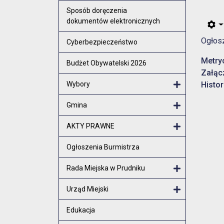
Otwórz menu
Sposób doręczenia
dokumentów elektronicznych
Ogłosz
Cyberbezpieczeństwo
Metry
Budżet Obywatelski 2026
Załąc
Wybory
Histor
Otwórz menu
Gmina
Otwórz menu
AKTY PRAWNE
Otwórz menu
Ogłoszenia Burmistrza
Rada Miejska w Prudniku
Otwórz menu
Urząd Miejski
Otwórz menu
Edukacja