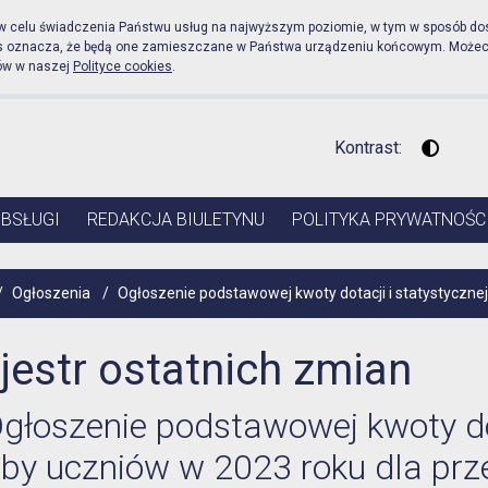
icznej Urząd Miejski w Pr
 w celu świadczenia Państwu usług na najwyższym poziomie, w tym w sposób do
es oznacza, że będą one zamieszczane w Państwa urządzeniu końcowym. Może
ów w naszej
Polityce cookies
.
Kontrast:
Wysoki 
OBSŁUGI
REDAKCJA BIULETYNU
POLITYKA PRYWATNOŚC
/
Ogłoszenia
/
Ogłoszenie podstawowej kwoty dotacji i statystycznej
jestr ostatnich zmian
głoszenie podstawowej kwoty dot
zby uczniów w 2023 roku dla prz