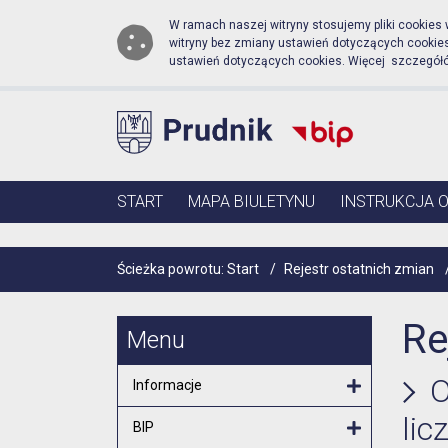
Biuletyn Informacji Publ
Przejdź do menu głównego
Przejdź do głównej zawartości
W ramach naszej witryny stosujemy pliki cookies
witryny bez zmiany ustawień dotyczących cooki
ustawień dotyczących cookies. Więcej szczegół
Menu główne
START
MAPA BIULETYNU
INSTRUKCJA 
Ścieżka powrotu:
Start
/
Rejestr ostatnich zmian
Re
Menu
O
Informacje
Otwórz menu
lic
BIP