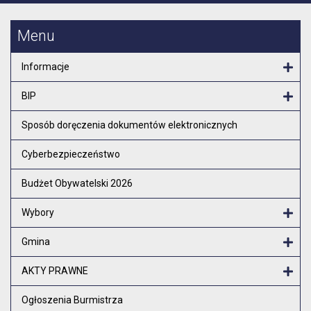
Menu
Informacje
Otw
BIP
Otw
Sposób doręczenia dokumentów elektronicznych
Cyberbezpieczeństwo
Budżet Obywatelski 2026
Wybory
Otw
Gmina
Otw
AKTY PRAWNE
Otw
Ogłoszenia Burmistrza