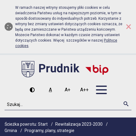
Biuletyn Informacji Publicznej Urz
Przejdź do menu głównego
Przejdź do głównej zawartości
W ramach naszej witryny stosujemy pliki cookies w celu
świadczenia Państwu usług na najwyższym poziomie, w tym w
sposób dostosowany do indywidualnych potrzeb. Korzystanie z
×
witryny bez zmiany ustawień dotyczących cookies oznacza, że
będą one zamieszczane w Państwa urządzeniu końcowym.
Możecie Państwo dokonać w każdym czasie zmiany ustawień
dotyczących cookies. Więcej szczegółów w naszej
Polityce
cookies
.
Otwórz men
A
A+
A++
Wysoki kontrast
Czcionka domyślna
Czcionka średnia
Czcionka duża
Szukaj
Szu
Ścieżka powrotu:
Start
/
Rewitalizacja 2023-2030
/
Gmina
/
Programy, plany, strategie