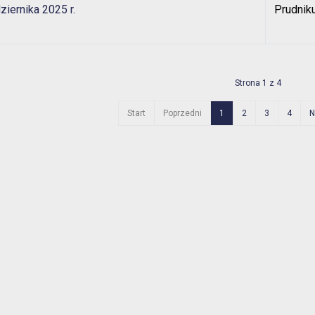
ziernika 2025 r.
Prudnik
Strona 1 z 4
Start
Poprzedni
1
2
3
4
N