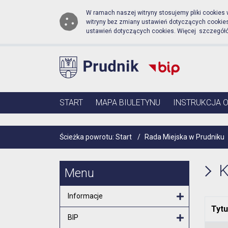
Biuletyn Informacji Publ
Przejdź do menu głównego
Przejdź do głównej zawartości
W ramach naszej witryny stosujemy pliki cookies
witryny bez zmiany ustawień dotyczących cooki
ustawień dotyczących cookies. Więcej szczegół
Menu główne
START
MAPA BIULETYNU
INSTRUKCJA 
Ścieżka powrotu:
Start
/
Rada Miejska w Prudniku
K
Menu
Informacje
Tytu
Otwórz menu
BIP