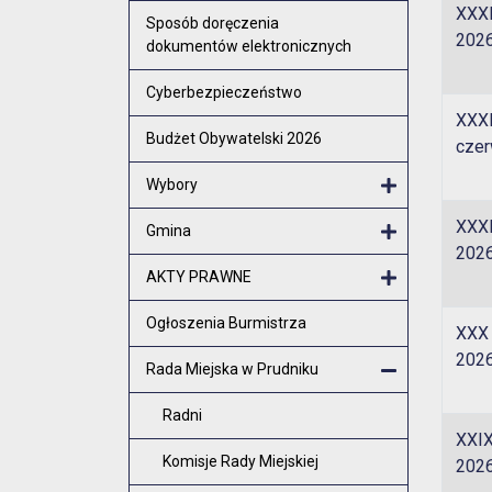
XXXI
Otwórz menu
Sposób doręczenia
2026
dokumentów elektronicznych
Cyberbezpieczeństwo
XXXI
Budżet Obywatelski 2026
czer
Wybory
Otwórz menu
XXXI
Gmina
2026
Otwórz menu
AKTY PRAWNE
Otwórz menu
Ogłoszenia Burmistrza
XXX 
2026
Rada Miejska w Prudniku
Zamknij men
Radni
XXIX
Komisje Rady Miejskiej
2026