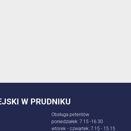
EJSKI W PRUDNIKU
Obsługa petentów
poniedziałek: 7.15 -16.30
wtorek - czwartek: 7.15 - 15.15