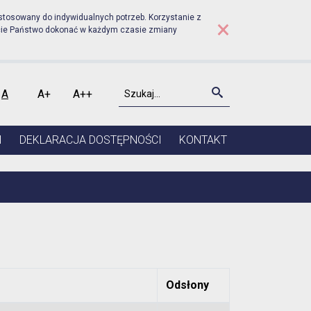
udniku - Kadencja 2024-2
stosowany do indywidualnych potrzeb. Korzystanie z
×
cie Państwo dokonać w każdym czasie zmiany
Szukaj
Szukaj
A
A+
A++
kontrast
Czcionka domyślna
Czcionka średnia
Czcionka duża
I
DEKLARACJA DOSTĘPNOŚCI
KONTAKT
Odsłony