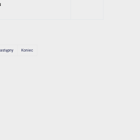
u
astępny
Koniec