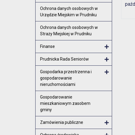
paźd
Ochrona danych osobowych w
Urzędzie Miejskim w Prudniku
Ochrona danych osobowych w
Straży Miejskiej w Prudniku
Finanse
Otwórz menu
Prudnicka Rada Seniorów
Otwórz menu
Gospodarka przestrzenna i
gospodarowanie
Otwórz menu
nieruchomościami
Gospodarowanie
mieszkaniowym zasobem
gminy
Zamówienia publiczne
Otwórz menu
Ochrona środowiska