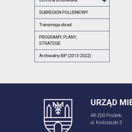
Otwórz menu
SUBREGION POŁUDNIOWY
Transmisja obrad
PROGRAMY, PLANY,
STRATEGIE
Archiwalny BIP (2013-2022)
URZĄD MI
48-200 Prudnik,
ul. Kościuszki 3