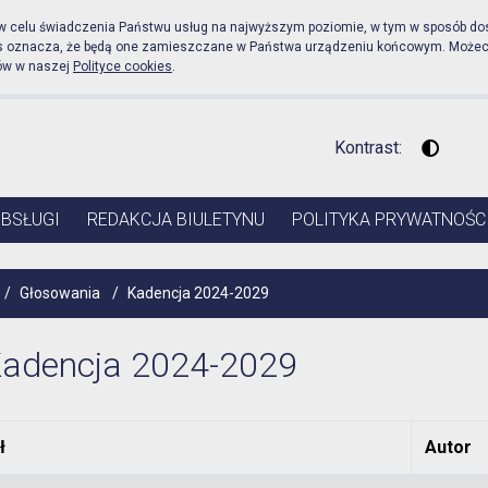
icznej Urząd Miejski w Pr
 w celu świadczenia Państwu usług na najwyższym poziomie, w tym w sposób do
es oznacza, że będą one zamieszczane w Państwa urządzeniu końcowym. Może
ów w naszej
Polityce cookies
.
Kontrast:
Wysoki 
OBSŁUGI
REDAKCJA BIULETYNU
POLITYKA PRYWATNOŚC
/
Głosowania
/
Kadencja 2024-2029
adencja 2024-2029
ł
Autor