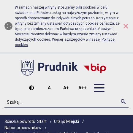
Biuletyn Informacji Publicznej Ur
Przejdź do menu głównego
Przejdź do głównej zawartości
W ramach naszej witryny stosujemy pliki cookies w celu
świadczenia Państwu usług na najwyższym poziomie, w tym w
sposób dostosowany do indywidualnych potrzeb. Korzystanie z
×
witryny bez zmiany ustawień dotyczących cookies oznacza, że
będą one zamieszczane w Państwa urządzeniu końcowym.
Możecie Państwo dokonać w każdym czasie zmiany ustawień
dotyczących cookies. Więcej szczegółów w naszej
Polityce
cookies
.
Otwórz men
A
A+
A++
Wysoki kontrast
Czcionka domyślna
Czcionka średnia
Czcionka duża
Szukaj
Szu
Ścieżka powrotu:
Start
/
Urząd Miejski
/
Nabór pracowników
/