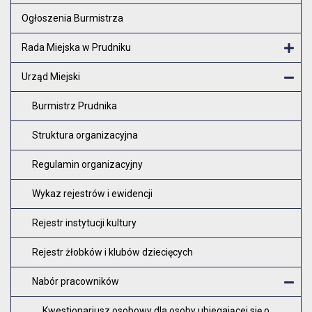
Otw
Ogłoszenia Burmistrza
Rada Miejska w Prudniku
Otw
Urząd Miejski
Zam
Burmistrz Prudnika
Struktura organizacyjna
Regulamin organizacyjny
Wykaz rejestrów i ewidencji
Rejestr instytucji kultury
Rejestr żłobków i klubów dziecięcych
Nabór pracowników
Z
Kwestionariusz osobowy dla osoby ubiegającej się o