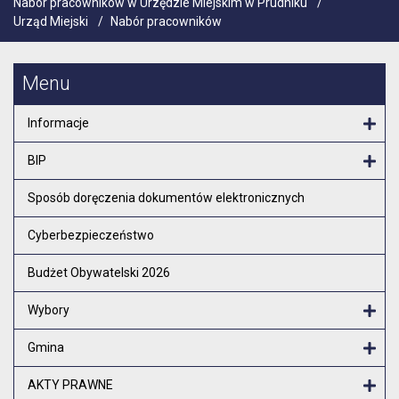
Nabór pracowników w Urzędzie Miejskim w Prudniku
/
Urząd Miejski
/
Nabór pracowników
Menu
Informacje
Otw
BIP
Otw
Sposób doręczenia dokumentów elektronicznych
Cyberbezpieczeństwo
Budżet Obywatelski 2026
Wybory
Otw
Gmina
Otw
AKTY PRAWNE