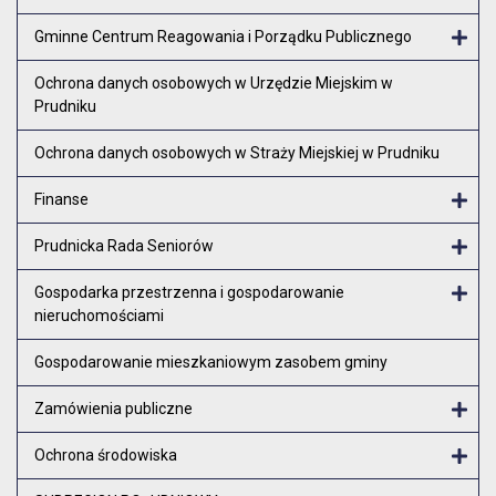
Gminne Centrum Reagowania i Porządku Publicznego
Otw
Ochrona danych osobowych w Urzędzie Miejskim w
Prudniku
Ochrona danych osobowych w Straży Miejskiej w Prudniku
Finanse
Otw
Prudnicka Rada Seniorów
Otw
Gospodarka przestrzenna i gospodarowanie
nieruchomościami
Otw
Gospodarowanie mieszkaniowym zasobem gminy
Zamówienia publiczne
Otw
Ochrona środowiska
Otw