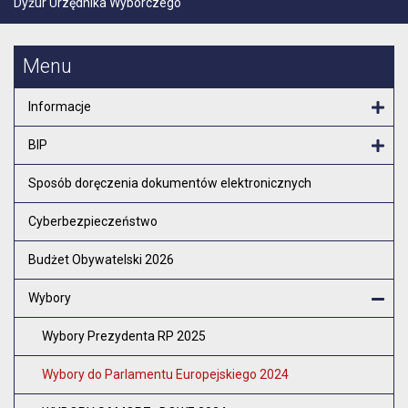
Dyżur Urzędnika Wyborczego
Menu
Informacje
Otw
BIP
Otw
Sposób doręczenia dokumentów elektronicznych
Cyberbezpieczeństwo
Budżet Obywatelski 2026
Wybory
Zam
Wybory Prezydenta RP 2025
Wybory do Parlamentu Europejskiego 2024