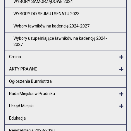
WYBORY SAMORZĄDOWE 2024
WYBORY DO SEJMU I SENATU 2023
Wybory ławników na kadencję 2024-2027
Wybory uzupełniające ławników na kadencję 2024-
2027
Gmina
Otw
AKTY PRAWNE
Otw
Ogłoszenia Burmistrza
Rada Miejska w Prudniku
Otw
Urząd Miejski
Otw
Edukacja
Rewitalizacja 2023-2030