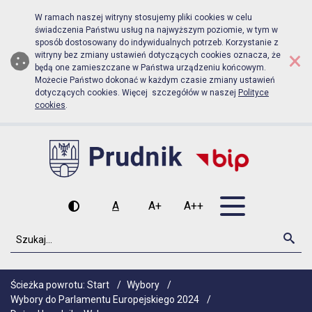
Biuletyn Informacji Publicznej Urz
Przejdź do menu głównego
Przejdź do głównej zawartości
W ramach naszej witryny stosujemy pliki cookies w celu
świadczenia Państwu usług na najwyższym poziomie, w tym w
sposób dostosowany do indywidualnych potrzeb. Korzystanie z
×
witryny bez zmiany ustawień dotyczących cookies oznacza, że
będą one zamieszczane w Państwa urządzeniu końcowym.
Możecie Państwo dokonać w każdym czasie zmiany ustawień
dotyczących cookies. Więcej szczegółów w naszej
Polityce
cookies
.
Otwórz men
A
A+
A++
Wysoki kontrast
Czcionka domyślna
Czcionka średnia
Czcionka duża
Szukaj
Szu
Ścieżka powrotu:
Start
/
Wybory
/
Wybory do Parlamentu Europejskiego 2024
/