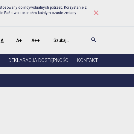
Prudniku - Obwodowe Komi
stosowany do indywidualnych potrzeb. Korzystanie z
×
cie Państwo dokonać w każdym czasie zmiany
Szukaj
Szukaj
A
A+
A++
kontrast
Czcionka domyślna
Czcionka średnia
Czcionka duża
I
DEKLARACJA DOSTĘPNOŚCI
KONTAKT