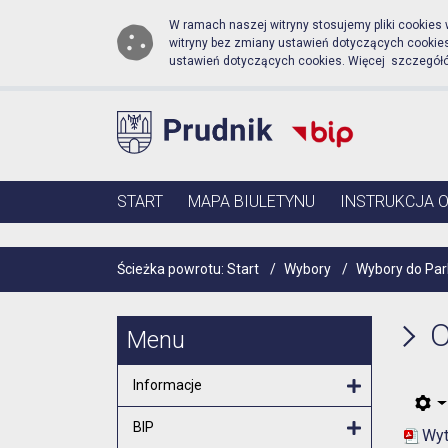
Biuletyn Informacji Pub
Przejdź do menu głównego
Przejdź do głównej zawartości
W ramach naszej witryny stosujemy pliki cookies
witryny bez zmiany ustawień dotyczących cooki
ustawień dotyczących cookies. Więcej szczegół
Menu główne
START
MAPA BIULETYNU
INSTRUKCJA 
Ścieżka powrotu:
Start
/
Wybory
/
Wybory do Par
O
Menu
Informacje
Otwórz menu
BIP
Wyt