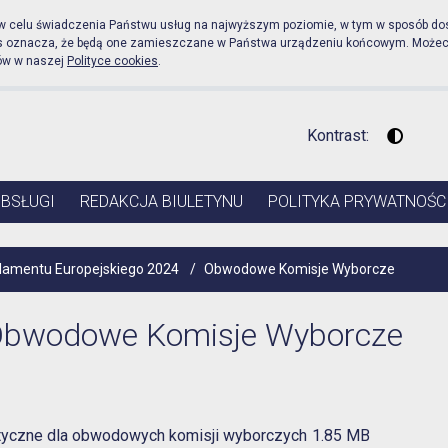
licznej Urząd Miejski w 
 w celu świadczenia Państwu usług na najwyższym poziomie, w tym w sposób do
es oznacza, że będą one zamieszczane w Państwa urządzeniu końcowym. Może
ów w naszej
Polityce cookies
.
Kontrast:
Wysoki 
OBSŁUGI
REDAKCJA BIULETYNU
POLITYKA PRYWATNOŚC
lamentu Europejskiego 2024
/
Obwodowe Komisje Wyborcze
bwodowe Komisje Wyborcze
yczne dla obwodowych komisji wyborczych
1.85 MB