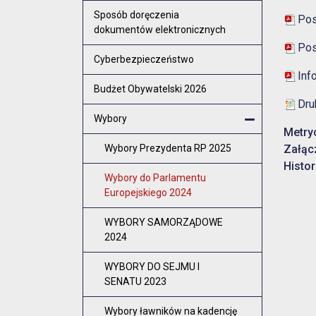
Otwórz menu
Sposób doręczenia
Pos
dokumentów elektronicznych
Pos
Cyberbezpieczeństwo
Inf
Budżet Obywatelski 2026
Dru
Wybory
Metry
Zamknij men
Wybory Prezydenta RP 2025
Załąc
Histor
Wybory do Parlamentu
Europejskiego 2024
WYBORY SAMORZĄDOWE
2024
WYBORY DO SEJMU I
SENATU 2023
Wybory ławników na kadencję