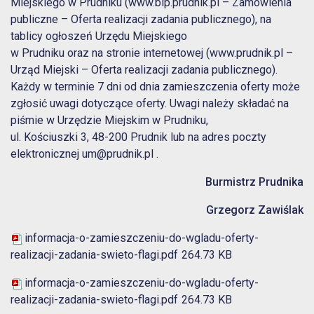
Miejskiego w Prudniku (
www.bip.prudnik.pl
– Zamówienia
publiczne – Oferta realizacji zadania publicznego), na
tablicy ogłoszeń Urzędu Miejskiego
w Prudniku oraz na stronie internetowej (
www.prudnik.pl
–
Urząd Miejski – Oferta realizacji zadania publicznego).
Każdy w terminie 7 dni od dnia zamieszczenia oferty może
zgłosić uwagi dotyczące oferty. Uwagi należy składać na
piśmie w Urzędzie Miejskim w Prudniku,
ul. Kościuszki 3, 48-200 Prudnik lub na adres poczty
elektronicznej
um@prudnik.pl
.
Burmistrz Prudnika
Grzegorz Zawiślak
informacja-o-zamieszczeniu-do-wgladu-oferty-
realizacji-zadania-swieto-flagi.pdf
264.73 KB
informacja-o-zamieszczeniu-do-wgladu-oferty-
realizacji-zadania-swieto-flagi.pdf
264.73 KB