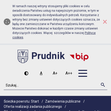
Biuletyn Informacji Publicznej Urzą
Przejdź do menu głównego
Przejdź do głównej zawartości
W ramach naszej witryny stosujemy pliki cookies w celu
świadczenia Państwu usług na najwyższym poziomie, w tym w
sposób dostosowany do indywidualnych potrzeb. Korzystanie z
×
witryny bez zmiany ustawień dotyczących cookies oznacza, że
będą one zamieszczane w Państwa urządzeniu końcowym.
Możecie Państwo dokonać w każdym czasie zmiany ustawień
dotyczących cookies. Więcej szczegółów w naszej
Polityce
cookies
.
Otwórz men
A
A+
A++
Wysoki kontrast
Czcionka domyślna
Czcionka średnia
Czcionka duża
Szukaj
Szu
Ścieżka powrotu:
Start
/
Zamówienia publiczne
/
Oferta realizacji zadania publicznego
/