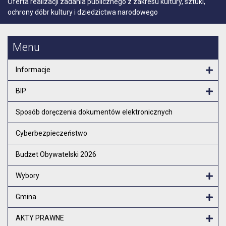
Oferta realizacji zadania publicznego z zakresu kultury, sztuki,
ochrony dóbr kultury i dziedzictwa narodowego
Menu
Informacje
Otw
BIP
Otw
Sposób doręczenia dokumentów elektronicznych
Cyberbezpieczeństwo
Budżet Obywatelski 2026
Wybory
Otw
Gmina
Otw
AKTY PRAWNE