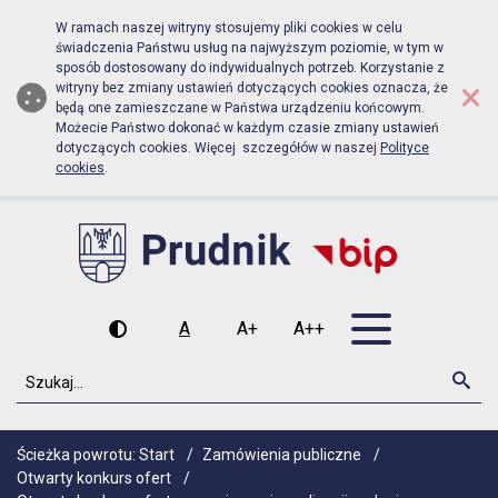
Biuletyn Informacji Publicznej Urz
Przejdź do menu głównego
Przejdź do głównej zawartości
W ramach naszej witryny stosujemy pliki cookies w celu
świadczenia Państwu usług na najwyższym poziomie, w tym w
sposób dostosowany do indywidualnych potrzeb. Korzystanie z
×
witryny bez zmiany ustawień dotyczących cookies oznacza, że
będą one zamieszczane w Państwa urządzeniu końcowym.
Możecie Państwo dokonać w każdym czasie zmiany ustawień
dotyczących cookies. Więcej szczegółów w naszej
Polityce
cookies
.
Otwórz men
A
A+
A++
Wysoki kontrast
Czcionka domyślna
Czcionka średnia
Czcionka duża
Szukaj
Szu
Ścieżka powrotu:
Start
/
Zamówienia publiczne
/
Otwarty konkurs ofert
/