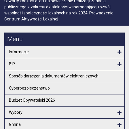
Otwarty konkurs ofert na powierzenie realizacji zadania
publicznego z zakresu działalności wspomagającej rozwój
wspólnot i społeczności lokalnych na rok 2024: Prowadzenie
Centrum Aktywności Lokalnej
Menu
Informacje
Otw
BIP
Otw
Sposób doręczenia dokumentów elektronicznych
Cyberbezpieczeństwo
Budżet Obywatelski 2026
Wybory
Otw
Gmina