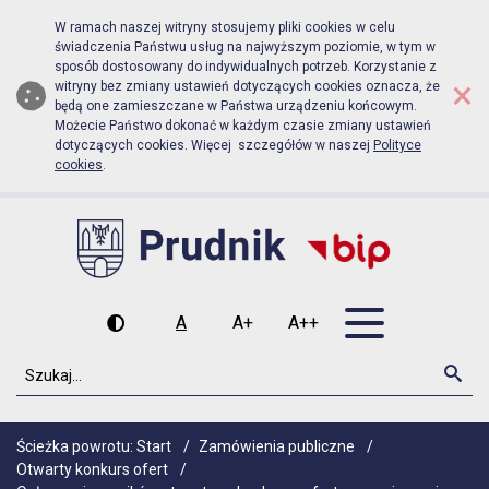
Biuletyn Informacji Publicznej Ur
Przejdź do menu głównego
Przejdź do głównej zawartości
W ramach naszej witryny stosujemy pliki cookies w celu
świadczenia Państwu usług na najwyższym poziomie, w tym w
sposób dostosowany do indywidualnych potrzeb. Korzystanie z
×
witryny bez zmiany ustawień dotyczących cookies oznacza, że
będą one zamieszczane w Państwa urządzeniu końcowym.
Możecie Państwo dokonać w każdym czasie zmiany ustawień
dotyczących cookies. Więcej szczegółów w naszej
Polityce
cookies
.
Otwórz men
A
A+
A++
Wysoki kontrast
Czcionka domyślna
Czcionka średnia
Czcionka duża
Szukaj
Szu
Ścieżka powrotu:
Start
/
Zamówienia publiczne
/
Otwarty konkurs ofert
/