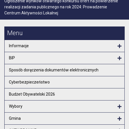
Ogłoszenie wyników otwartego konkursu ofert na powierzenie
realizacji zadania publicznego na rok 2024: Prowadzenie
Centrum Aktywności Lokalnej
Menu
Informacje
Otw
BIP
Otw
Sposób doręczenia dokumentów elektronicznych
Cyberbezpieczeństwo
Budżet Obywatelski 2026
Wybory
Otw
Gmina
Otw