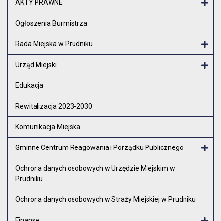
AKTY PRAWNE
Otw
Ogłoszenia Burmistrza
Rada Miejska w Prudniku
Otw
Urząd Miejski
Otw
Edukacja
Rewitalizacja 2023-2030
Komunikacja Miejska
Gminne Centrum Reagowania i Porządku Publicznego
Otw
Ochrona danych osobowych w Urzędzie Miejskim w
Prudniku
Ochrona danych osobowych w Straży Miejskiej w Prudniku
Finanse