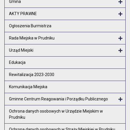
Gmina
Otw
AKTY PRAWNE
Otw
Ogłoszenia Burmistrza
Rada Miejska w Prudniku
Otw
Urząd Miejski
Otw
Edukacja
Rewitalizacja 2023-2030
Komunikacja Miejska
Gminne Centrum Reagowania i Porządku Publicznego
Otw
Ochrona danych osobowych w Urzędzie Miejskim w
Prudniku
Ochrona danych osobowych w Straży Miejskiej w Prudniku