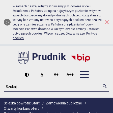
Biuletyn Informacji Publicznej Urz
Przejdź do menu głównego
Przejdź do głównej zawartości
W ramach naszej witryny stosujemy pliki cookies w celu
świadczenia Państwu usług na najwyższym poziomie, w tym w
sposób dostosowany do indywidualnych potrzeb. Korzystanie z
×
witryny bez zmiany ustawień dotyczących cookies oznacza, że
będą one zamieszczane w Państwa urządzeniu końcowym.
Możecie Państwo dokonać w każdym czasie zmiany ustawień
dotyczących cookies. Więcej szczegółów w naszej
Polityce
cookies
.
Otwórz men
A
A+
A++
Wysoki kontrast
Czcionka domyślna
Czcionka średnia
Czcionka duża
Szukaj
Szu
Ścieżka powrotu:
Start
/
Zamówienia publiczne
/
Otwarty konkurs ofert
/