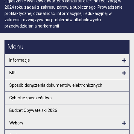
Ogłoszenie wyników otwartego konkursu ofert na realizację w
2024 roku zadań z zakresu zdrowia publicznego: Prowadzenie
profilaktycznej działalności informacyjnej i edukacyjnej w
zakresie rozwiązywania problemów alkoholowych i
przeciwdziałania narkomanii
Menu
Informacje
Otw
BIP
Otw
Sposób doręczenia dokumentów elektronicznych
Cyberbezpieczeństwo
Budżet Obywatelski 2026
Wybory
Otw