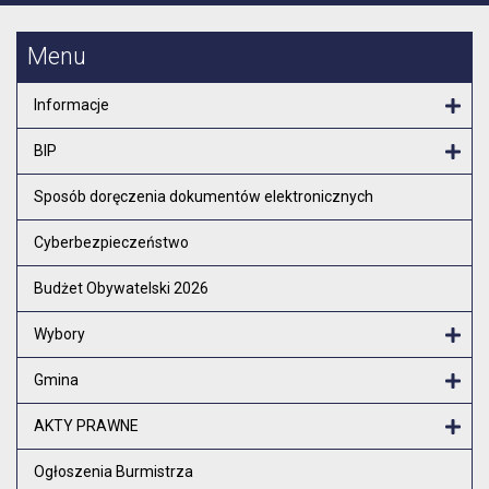
Menu
Informacje
Otw
BIP
Otw
Sposób doręczenia dokumentów elektronicznych
Cyberbezpieczeństwo
Budżet Obywatelski 2026
Wybory
Otw
Gmina
Otw
AKTY PRAWNE
Otw
Ogłoszenia Burmistrza