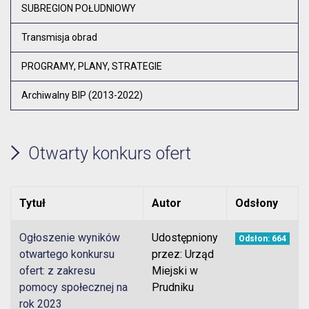
Otw
SUBREGION POŁUDNIOWY
Transmisja obrad
PROGRAMY, PLANY, STRATEGIE
Archiwalny BIP (2013-2022)
Otwarty konkurs ofert
Tytuł
Autor
Odsłony
Ogłoszenie wyników
Udostępniony
Odsłon: 664
otwartego konkursu
przez: Urząd
ofert: z zakresu
Miejski w
pomocy społecznej na
Prudniku
rok 2023