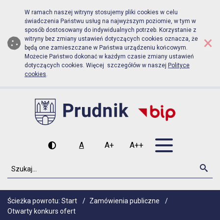
Biuletyn Informacji Publicznej Urz
Przejdź do menu głównego
Przejdź do głównej zawartości
W ramach naszej witryny stosujemy pliki cookies w celu
świadczenia Państwu usług na najwyższym poziomie, w tym w
sposób dostosowany do indywidualnych potrzeb. Korzystanie z
×
witryny bez zmiany ustawień dotyczących cookies oznacza, że
będą one zamieszczane w Państwa urządzeniu końcowym.
Możecie Państwo dokonać w każdym czasie zmiany ustawień
dotyczących cookies. Więcej szczegółów w naszej
Polityce
cookies
.
Otwórz men
A
A+
A++
Wysoki kontrast
Czcionka domyślna
Czcionka średnia
Czcionka duża
Szukaj
Szu
Ścieżka powrotu:
Start
/
Zamówienia publiczne
/
Otwarty konkurs ofert